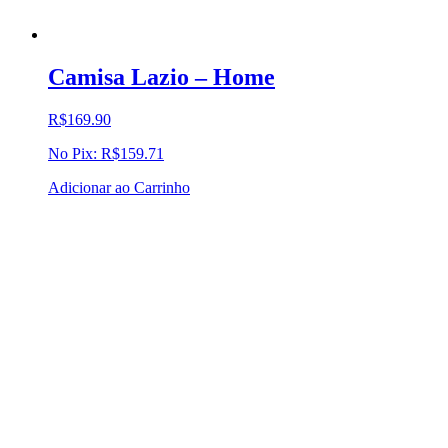
Camisa Lazio – Home
R$
169.90
No Pix:
R$
159.71
Adicionar ao Carrinho