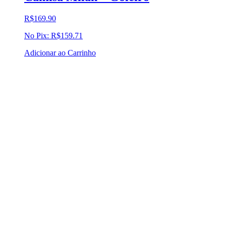
R$
169.90
No Pix:
R$
159.71
Adicionar ao Carrinho