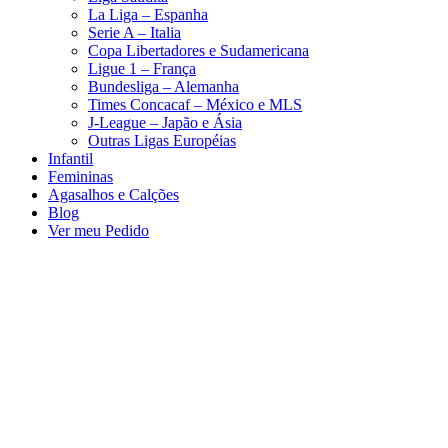
La Liga – Espanha
Serie A – Italia
Copa Libertadores e Sudamericana
Ligue 1 – França
Bundesliga – Alemanha
Times Concacaf – México e MLS
J-League – Japão e Ásia
Outras Ligas Européias
Infantil
Femininas
Agasalhos e Calções
Blog
Ver meu Pedido