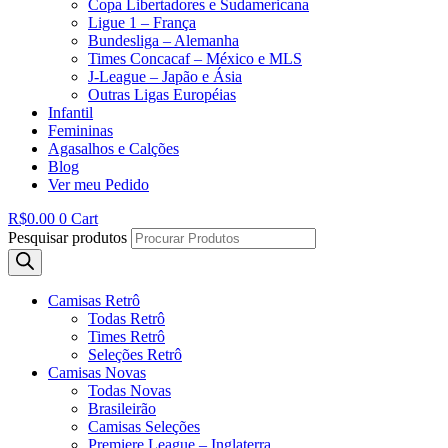
Copa Libertadores e Sudamericana
Ligue 1 – França
Bundesliga – Alemanha
Times Concacaf – México e MLS
J-League – Japão e Ásia
Outras Ligas Européias
Infantil
Femininas
Agasalhos e Calções
Blog
Ver meu Pedido
R$
0.00
0
Cart
Pesquisar produtos
Camisas Retrô
Todas Retrô
Times Retrô
Seleções Retrô
Camisas Novas
Todas Novas
Brasileirão
Camisas Seleções
Premiere League – Inglaterra