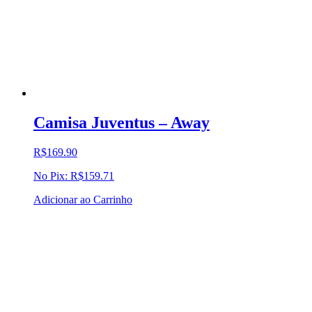
Camisa Juventus – Away
R$
169.90
No Pix:
R$
159.71
Adicionar ao Carrinho