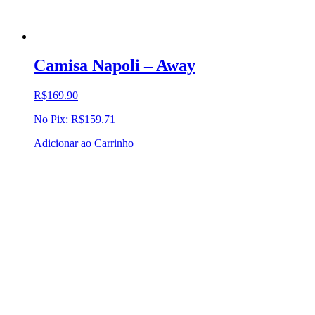
Camisa Napoli – Away
R$
169.90
No Pix:
R$
159.71
Adicionar ao Carrinho