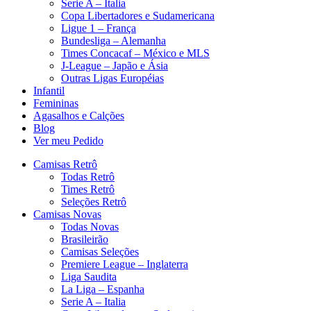
Serie A – Italia
Copa Libertadores e Sudamericana
Ligue 1 – França
Bundesliga – Alemanha
Times Concacaf – México e MLS
J-League – Japão e Ásia
Outras Ligas Européias
Infantil
Femininas
Agasalhos e Calções
Blog
Ver meu Pedido
Camisas Retrô
Todas Retrô
Times Retrô
Seleções Retrô
Camisas Novas
Todas Novas
Brasileirão
Camisas Seleções
Premiere League – Inglaterra
Liga Saudita
La Liga – Espanha
Serie A – Italia