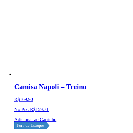
Camisa Napoli – Treino
R$
169.90
No Pix:
R$
159.71
Adicionar ao Carrinho
Fora de Estoque