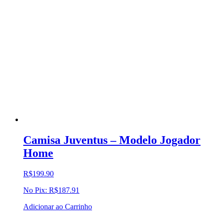
Camisa Juventus – Modelo Jogador
Home
R$
199.90
No Pix:
R$
187.91
Adicionar ao Carrinho