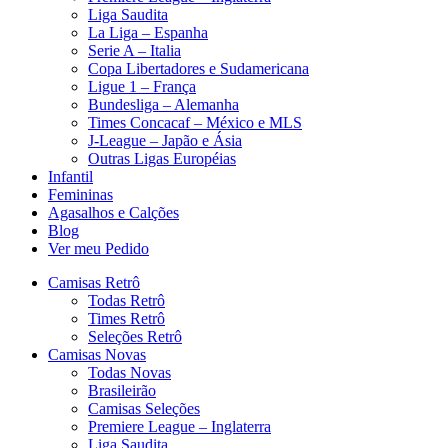
Liga Saudita
La Liga – Espanha
Serie A – Italia
Copa Libertadores e Sudamericana
Ligue 1 – França
Bundesliga – Alemanha
Times Concacaf – México e MLS
J-League – Japão e Ásia
Outras Ligas Européias
Infantil
Femininas
Agasalhos e Calções
Blog
Ver meu Pedido
Camisas Retrô
Todas Retrô
Times Retrô
Seleções Retrô
Camisas Novas
Todas Novas
Brasileirão
Camisas Seleções
Premiere League – Inglaterra
Liga Saudita