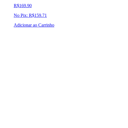
R$
169.90
No Pix:
R$
159.71
Adicionar ao Carrinho