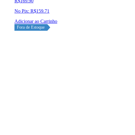
R$
169.90
No Pix:
R$
159.71
Adicionar ao Carrinho
Fora de Estoque