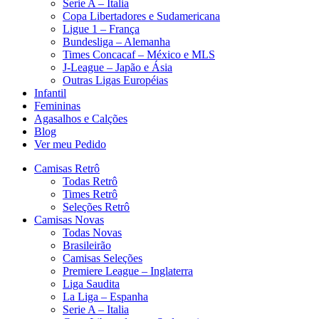
Serie A – Italia
Copa Libertadores e Sudamericana
Ligue 1 – França
Bundesliga – Alemanha
Times Concacaf – México e MLS
J-League – Japão e Ásia
Outras Ligas Européias
Infantil
Femininas
Agasalhos e Calções
Blog
Ver meu Pedido
Camisas Retrô
Todas Retrô
Times Retrô
Seleções Retrô
Camisas Novas
Todas Novas
Brasileirão
Camisas Seleções
Premiere League – Inglaterra
Liga Saudita
La Liga – Espanha
Serie A – Italia