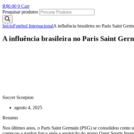
R$
0.00
0
Cart
Pesquisar produtos
Início
Futebol Internacional
A influência brasileira no Paris Saint Germ
A influência brasileira no Paris Saint Ger
Soccer Scorpion
agosto 4, 2025
Resumo
Nos últimos anos, o Paris Saint Germain (PSG) se consolidou como um
começou a ganhar força após a aquisição do grupo Qatar Sports Inve