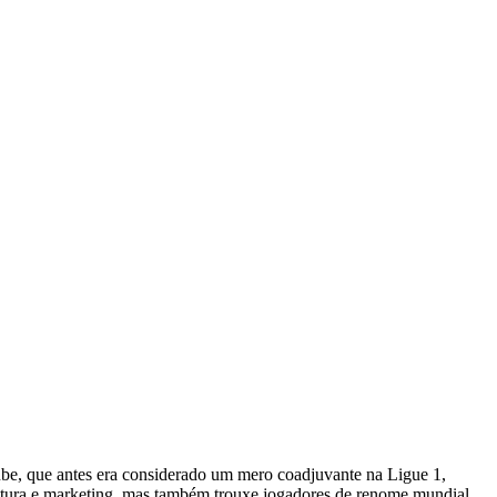
ube, que antes era considerado um mero coadjuvante na Ligue 1,
utura e marketing, mas também trouxe jogadores de renome mundial,