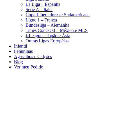
La Liga – Espanha
Serie A – Italia
Copa Libertadores e Sudamericana
Ligue 1 – França
Bundesliga – Alemanha
Times Concacaf – México e MLS
J-League – Japão e Ásia
Outras Ligas Européias
Infantil
Femininas
Agasalhos e Calções
Blog
Ver meu Pedido