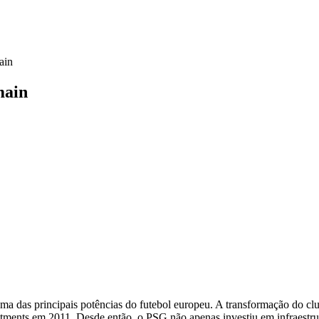
ain
main
a das principais potências do futebol europeu. A transformação do cl
stments em 2011. Desde então, o PSG não apenas investiu em infraestr