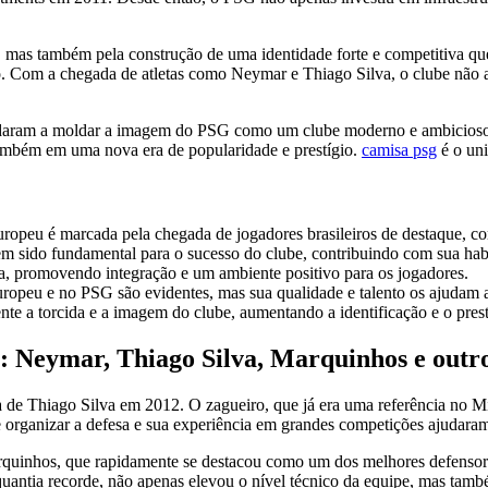
, mas também pela construção de uma identidade forte e competitiva que
ção. Com a chegada de atletas como Neymar e Thiago Silva, o clube nã
udaram a moldar a imagem do PSG como um clube moderno e ambicioso. A
 também em uma nova era de popularidade e prestígio.
camisa psg
é o uni
uropeu é marcada pela chegada de jogadores brasileiros de destaque, 
tem sido fundamental para o sucesso do clube, contribuindo com sua hab
ia, promovendo integração e um ambiente positivo para os jogadores.
uropeu e no PSG são evidentes, mas sua qualidade e talento os ajudam a
te a torcida e a imagem do clube, aumentando a identificação e o prestí
G: Neymar, Thiago Silva, Marquinhos e outr
a de Thiago Silva em 2012. O zagueiro, que já era uma referência no M
e organizar a defesa e sua experiência em grandes competições ajudaram
 Marquinhos, que rapidamente se destacou como um dos melhores defen
 quantia recorde, não apenas elevou o nível técnico da equipe, mas ta