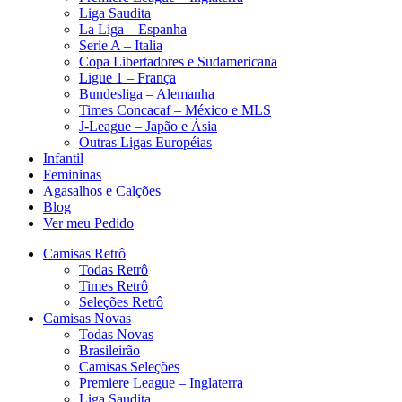
Liga Saudita
La Liga – Espanha
Serie A – Italia
Copa Libertadores e Sudamericana
Ligue 1 – França
Bundesliga – Alemanha
Times Concacaf – México e MLS
J-League – Japão e Ásia
Outras Ligas Européias
Infantil
Femininas
Agasalhos e Calções
Blog
Ver meu Pedido
Camisas Retrô
Todas Retrô
Times Retrô
Seleções Retrô
Camisas Novas
Todas Novas
Brasileirão
Camisas Seleções
Premiere League – Inglaterra
Liga Saudita