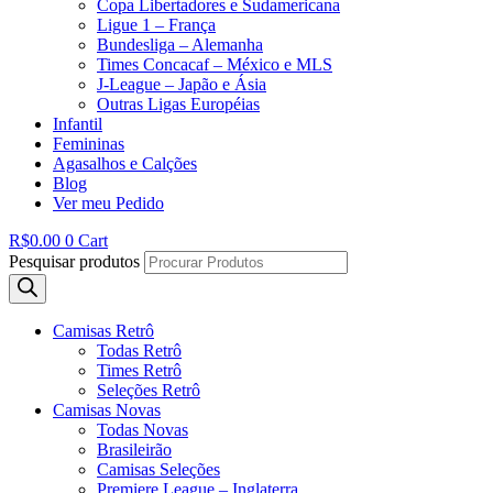
Copa Libertadores e Sudamericana
Ligue 1 – França
Bundesliga – Alemanha
Times Concacaf – México e MLS
J-League – Japão e Ásia
Outras Ligas Européias
Infantil
Femininas
Agasalhos e Calções
Blog
Ver meu Pedido
R$
0.00
0
Cart
Pesquisar produtos
Camisas Retrô
Todas Retrô
Times Retrô
Seleções Retrô
Camisas Novas
Todas Novas
Brasileirão
Camisas Seleções
Premiere League – Inglaterra