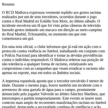
Resumo
O RCD Mallorca expressou veemente repúdio aos gestos racistas
realizados por um de seus torcedores, ocorridos durante o jogo
contra o Real Madrid no Estádio Son Moix, no último sábado. O
incidente envolveu um fã que foi visto pelas câmeras de televisão
fazendo gestos imitando um macaco em direção ao meio-campista
do Real Madrid, Tchouaméni, no momento em que este
comemorava um gol.
Em uma nota oficial, o clube informou que já está em ação com o
protocolo contra violência no futebol, trabalhando em conjunto com
a Polícia Nacional para identificar e tomar as devidas providências
contra o indivíduo responsável. O Mallorca reiterou sua posição de
não tolerância a qualquer forma de racismo, enfatizando seu
compromisso com as campanhas que visam erradicar o racismo não
apenas no esporte, mas em todos os âmbitos sociais.
A imprensa espanhola aponta que o torcedor envolvido é menor de
idade. Durante o mesmo jogo, houve também um incidente com o
arremesso de uma garrafa de água para o campo, prontamente
denunciado pelo jogador Valverde ao árbitro Sánchez Martínez, que
interrompeu a partida temporariamente. Este evento se insere num
contexto mais amplo de recorrentes manifestações racistas no futebol
espanhol, destacando a necessidade contínua de vigilância e ação