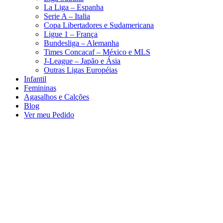
La Liga – Espanha
Serie A – Italia
Copa Libertadores e Sudamericana
Ligue 1 – França
Bundesliga – Alemanha
Times Concacaf – México e MLS
J-League – Japão e Ásia
Outras Ligas Européias
Infantil
Femininas
Agasalhos e Calções
Blog
Ver meu Pedido