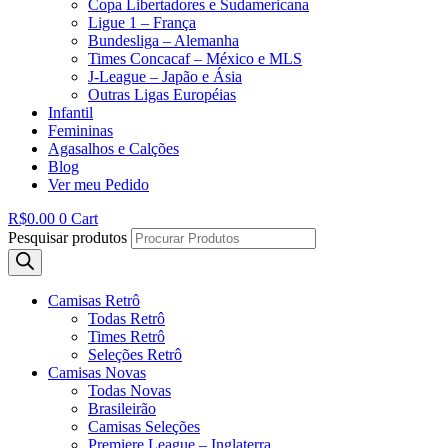
Copa Libertadores e Sudamericana
Ligue 1 – França
Bundesliga – Alemanha
Times Concacaf – México e MLS
J-League – Japão e Ásia
Outras Ligas Européias
Infantil
Femininas
Agasalhos e Calções
Blog
Ver meu Pedido
R$
0.00
0
Cart
Pesquisar produtos
Camisas Retrô
Todas Retrô
Times Retrô
Seleções Retrô
Camisas Novas
Todas Novas
Brasileirão
Camisas Seleções
Premiere League – Inglaterra