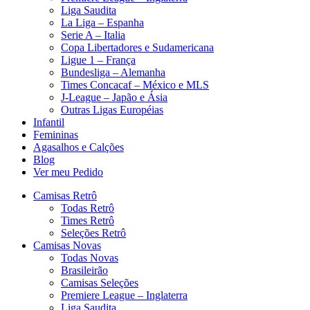
Liga Saudita
La Liga – Espanha
Serie A – Italia
Copa Libertadores e Sudamericana
Ligue 1 – França
Bundesliga – Alemanha
Times Concacaf – México e MLS
J-League – Japão e Ásia
Outras Ligas Européias
Infantil
Femininas
Agasalhos e Calções
Blog
Ver meu Pedido
Camisas Retrô
Todas Retrô
Times Retrô
Seleções Retrô
Camisas Novas
Todas Novas
Brasileirão
Camisas Seleções
Premiere League – Inglaterra
Liga Saudita