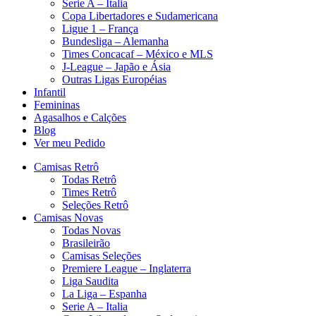
Serie A – Italia
Copa Libertadores e Sudamericana
Ligue 1 – França
Bundesliga – Alemanha
Times Concacaf – México e MLS
J-League – Japão e Ásia
Outras Ligas Européias
Infantil
Femininas
Agasalhos e Calções
Blog
Ver meu Pedido
Camisas Retrô
Todas Retrô
Times Retrô
Seleções Retrô
Camisas Novas
Todas Novas
Brasileirão
Camisas Seleções
Premiere League – Inglaterra
Liga Saudita
La Liga – Espanha
Serie A – Italia