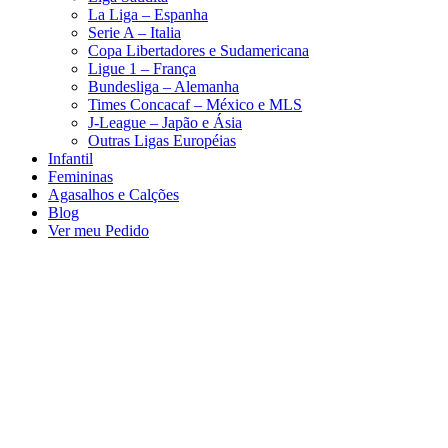
La Liga – Espanha
Serie A – Italia
Copa Libertadores e Sudamericana
Ligue 1 – França
Bundesliga – Alemanha
Times Concacaf – México e MLS
J-League – Japão e Ásia
Outras Ligas Européias
Infantil
Femininas
Agasalhos e Calções
Blog
Ver meu Pedido