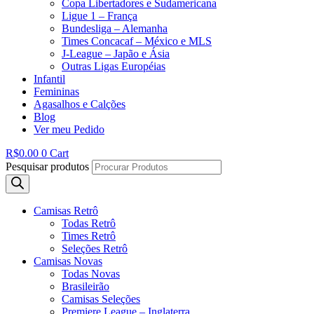
Copa Libertadores e Sudamericana
Ligue 1 – França
Bundesliga – Alemanha
Times Concacaf – México e MLS
J-League – Japão e Ásia
Outras Ligas Européias
Infantil
Femininas
Agasalhos e Calções
Blog
Ver meu Pedido
R$
0.00
0
Cart
Pesquisar produtos
Camisas Retrô
Todas Retrô
Times Retrô
Seleções Retrô
Camisas Novas
Todas Novas
Brasileirão
Camisas Seleções
Premiere League – Inglaterra