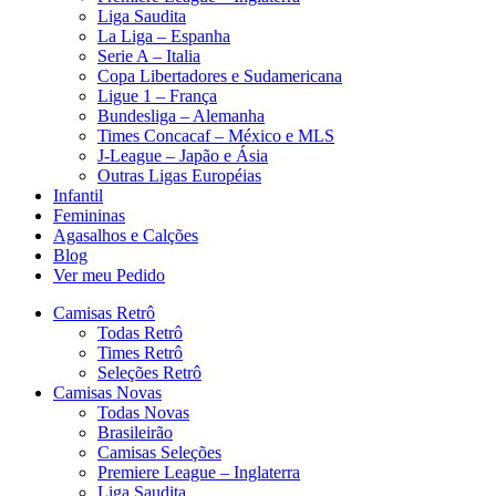
Liga Saudita
La Liga – Espanha
Serie A – Italia
Copa Libertadores e Sudamericana
Ligue 1 – França
Bundesliga – Alemanha
Times Concacaf – México e MLS
J-League – Japão e Ásia
Outras Ligas Européias
Infantil
Femininas
Agasalhos e Calções
Blog
Ver meu Pedido
Camisas Retrô
Todas Retrô
Times Retrô
Seleções Retrô
Camisas Novas
Todas Novas
Brasileirão
Camisas Seleções
Premiere League – Inglaterra
Liga Saudita