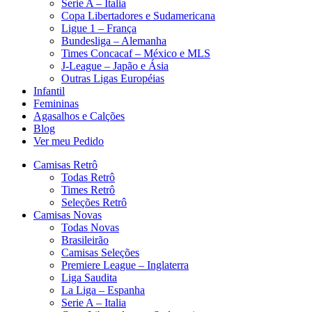
Serie A – Italia
Copa Libertadores e Sudamericana
Ligue 1 – França
Bundesliga – Alemanha
Times Concacaf – México e MLS
J-League – Japão e Ásia
Outras Ligas Européias
Infantil
Femininas
Agasalhos e Calções
Blog
Ver meu Pedido
Camisas Retrô
Todas Retrô
Times Retrô
Seleções Retrô
Camisas Novas
Todas Novas
Brasileirão
Camisas Seleções
Premiere League – Inglaterra
Liga Saudita
La Liga – Espanha
Serie A – Italia