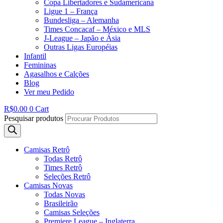
Copa Libertadores e Sudamericana
Ligue 1 – França
Bundesliga – Alemanha
Times Concacaf – México e MLS
J-League – Japão e Ásia
Outras Ligas Européias
Infantil
Femininas
Agasalhos e Calções
Blog
Ver meu Pedido
R$
0.00
0
Cart
Pesquisar produtos
Camisas Retrô
Todas Retrô
Times Retrô
Seleções Retrô
Camisas Novas
Todas Novas
Brasileirão
Camisas Seleções
Premiere League – Inglaterra