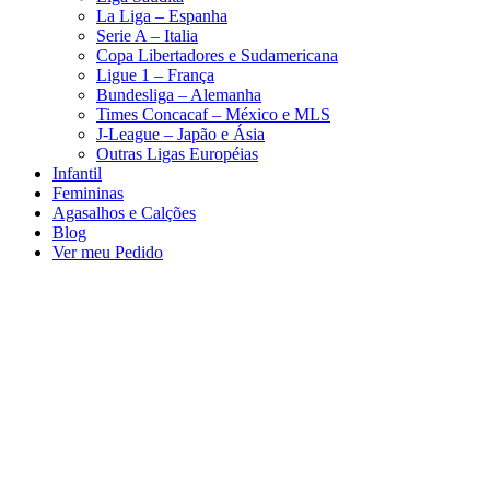
La Liga – Espanha
Serie A – Italia
Copa Libertadores e Sudamericana
Ligue 1 – França
Bundesliga – Alemanha
Times Concacaf – México e MLS
J-League – Japão e Ásia
Outras Ligas Européias
Infantil
Femininas
Agasalhos e Calções
Blog
Ver meu Pedido