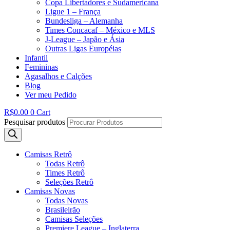
Copa Libertadores e Sudamericana
Ligue 1 – França
Bundesliga – Alemanha
Times Concacaf – México e MLS
J-League – Japão e Ásia
Outras Ligas Européias
Infantil
Femininas
Agasalhos e Calções
Blog
Ver meu Pedido
R$
0.00
0
Cart
Pesquisar produtos
Camisas Retrô
Todas Retrô
Times Retrô
Seleções Retrô
Camisas Novas
Todas Novas
Brasileirão
Camisas Seleções
Premiere League – Inglaterra