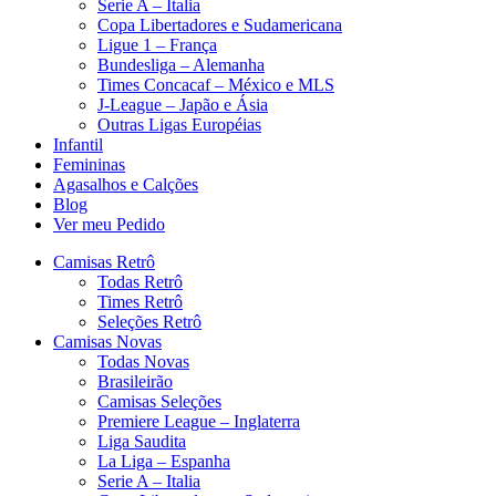
Serie A – Italia
Copa Libertadores e Sudamericana
Ligue 1 – França
Bundesliga – Alemanha
Times Concacaf – México e MLS
J-League – Japão e Ásia
Outras Ligas Européias
Infantil
Femininas
Agasalhos e Calções
Blog
Ver meu Pedido
Camisas Retrô
Todas Retrô
Times Retrô
Seleções Retrô
Camisas Novas
Todas Novas
Brasileirão
Camisas Seleções
Premiere League – Inglaterra
Liga Saudita
La Liga – Espanha
Serie A – Italia