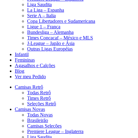
Liga Saudita
La Liga – Espanha
Serie A – Italia
Copa Libertadores e Sudamericana
Ligue 1 – França
Bundesliga – Alemanha
Times Concacaf – México e MLS
J-League – Japão e Ásia
Outras Ligas Européias
Infantil
Femininas
Agasalhos e Calções
Blog
Ver meu Pedido
Camisas Retrô
Todas Retrô
Times Retrô
Seleções Retrô
Camisas Novas
Todas Novas
Brasileirão
Camisas Seleções
Premiere League – Inglaterra
Liga Saudita