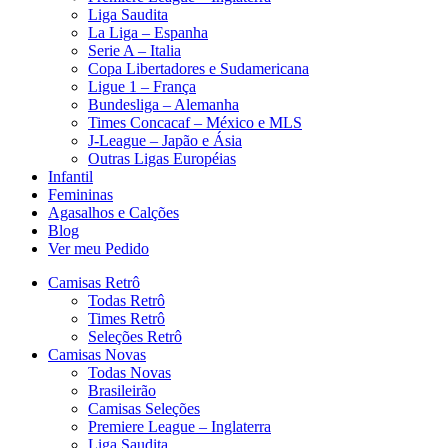
Liga Saudita
La Liga – Espanha
Serie A – Italia
Copa Libertadores e Sudamericana
Ligue 1 – França
Bundesliga – Alemanha
Times Concacaf – México e MLS
J-League – Japão e Ásia
Outras Ligas Européias
Infantil
Femininas
Agasalhos e Calções
Blog
Ver meu Pedido
Camisas Retrô
Todas Retrô
Times Retrô
Seleções Retrô
Camisas Novas
Todas Novas
Brasileirão
Camisas Seleções
Premiere League – Inglaterra
Liga Saudita