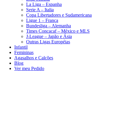
La Liga – Espanha
Serie A – Italia
Copa Libertadores e Sudamericana
Ligue 1 – França
Bundesliga – Alemanha
Times Concacaf – México e MLS
J-League – Japão e Ásia
Outras Ligas Européias
Infantil
Femininas
Agasalhos e Calções
Blog
Ver meu Pedido