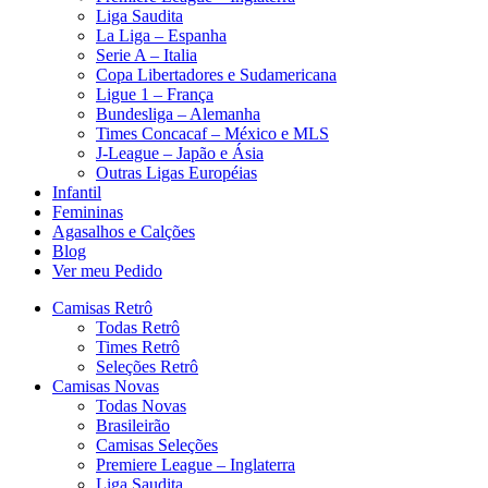
Liga Saudita
La Liga – Espanha
Serie A – Italia
Copa Libertadores e Sudamericana
Ligue 1 – França
Bundesliga – Alemanha
Times Concacaf – México e MLS
J-League – Japão e Ásia
Outras Ligas Européias
Infantil
Femininas
Agasalhos e Calções
Blog
Ver meu Pedido
Camisas Retrô
Todas Retrô
Times Retrô
Seleções Retrô
Camisas Novas
Todas Novas
Brasileirão
Camisas Seleções
Premiere League – Inglaterra
Liga Saudita