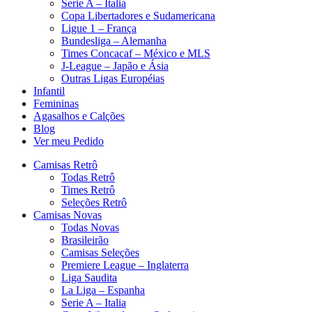
Serie A – Italia
Copa Libertadores e Sudamericana
Ligue 1 – França
Bundesliga – Alemanha
Times Concacaf – México e MLS
J-League – Japão e Ásia
Outras Ligas Européias
Infantil
Femininas
Agasalhos e Calções
Blog
Ver meu Pedido
Camisas Retrô
Todas Retrô
Times Retrô
Seleções Retrô
Camisas Novas
Todas Novas
Brasileirão
Camisas Seleções
Premiere League – Inglaterra
Liga Saudita
La Liga – Espanha
Serie A – Italia