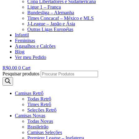
Copa Libertadores e Sudamericana
Ligue 1 – França
Bundesliga – Alemanha
Times Concacaf – México e MLS
J-League – Japão e Ásia
Outras Ligas Européias
Infantil
Femininas
Agasalhos e Calções
Blog
Ver meu Pedido
R$
0.00
0
Cart
Pesquisar produtos
Camisas Retrô
Todas Retrô
Times Retrô
Seleções Retrô
Camisas Novas
Todas Novas
Brasileirão
Camisas Seleções
Premiere League – Inglaterra