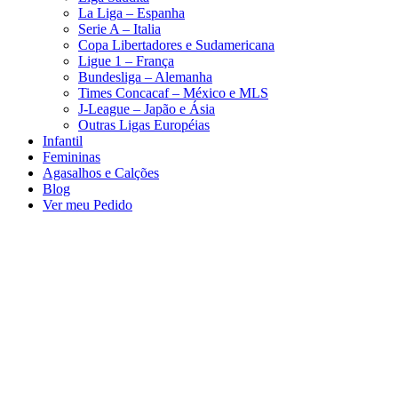
La Liga – Espanha
Serie A – Italia
Copa Libertadores e Sudamericana
Ligue 1 – França
Bundesliga – Alemanha
Times Concacaf – México e MLS
J-League – Japão e Ásia
Outras Ligas Européias
Infantil
Femininas
Agasalhos e Calções
Blog
Ver meu Pedido