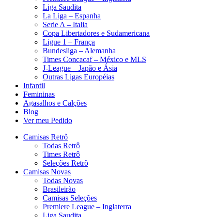
Liga Saudita
La Liga – Espanha
Serie A – Italia
Copa Libertadores e Sudamericana
Ligue 1 – França
Bundesliga – Alemanha
Times Concacaf – México e MLS
J-League – Japão e Ásia
Outras Ligas Européias
Infantil
Femininas
Agasalhos e Calções
Blog
Ver meu Pedido
Camisas Retrô
Todas Retrô
Times Retrô
Seleções Retrô
Camisas Novas
Todas Novas
Brasileirão
Camisas Seleções
Premiere League – Inglaterra
Liga Saudita