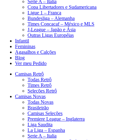
Serie A – Italia
Copa Libertadores e Sudamericana
Ligue 1 – França
Bundesliga – Alemanha
Times Concacaf – México e MLS
J-League – Japão e Ásia
Outras Ligas Européias
Infantil
Femininas
Agasalhos e Calções
Blog
Ver meu Pedido
Camisas Retrô
Todas Retrô
Times Retrô
Seleções Retrô
Camisas Novas
Todas Novas
Brasileirão
Camisas Seleções
Premiere League – Inglaterra
Liga Saudita
La Liga – Espanha
Serie A – Italia