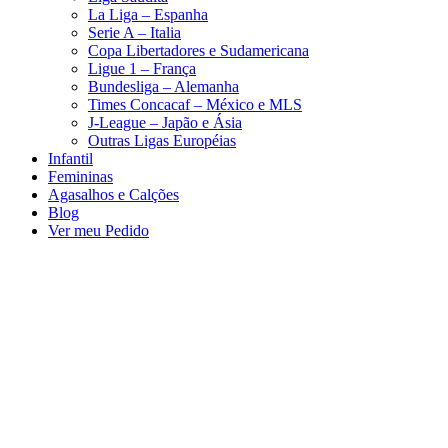
La Liga – Espanha
Serie A – Italia
Copa Libertadores e Sudamericana
Ligue 1 – França
Bundesliga – Alemanha
Times Concacaf – México e MLS
J-League – Japão e Ásia
Outras Ligas Européias
Infantil
Femininas
Agasalhos e Calções
Blog
Ver meu Pedido