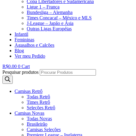
Copa Libertadores e Sudamericana
Ligue 1 – França
Bundesliga – Alemanha
Times Concacaf – México e MLS
J-League – Japão e Ásia
Outras Ligas Européias
Infantil
Femininas
Agasalhos e Calções
Blog
Ver meu Pedido
R$
0.00
0
Cart
Pesquisar produtos
Camisas Retrô
Todas Retrô
Times Retrô
Seleções Retrô
Camisas Novas
Todas Novas
Brasileirão
Camisas Seleções
Premiere League – Inglaterra