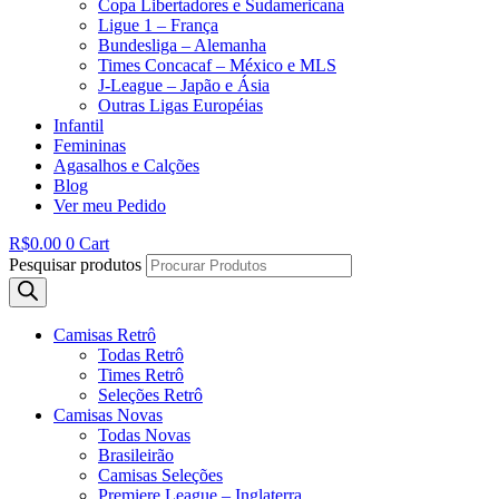
Copa Libertadores e Sudamericana
Ligue 1 – França
Bundesliga – Alemanha
Times Concacaf – México e MLS
J-League – Japão e Ásia
Outras Ligas Européias
Infantil
Femininas
Agasalhos e Calções
Blog
Ver meu Pedido
R$
0.00
0
Cart
Pesquisar produtos
Camisas Retrô
Todas Retrô
Times Retrô
Seleções Retrô
Camisas Novas
Todas Novas
Brasileirão
Camisas Seleções
Premiere League – Inglaterra