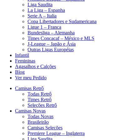
Liga Saudita
La Liga – Espanha
Serie A – Italia
Copa Libertadores e Sudamericana
Ligue 1 – França
Bundesliga – Alemanha
Times Concacaf – México e MLS
J-League – Japão e Ásia
Outras Ligas Européias
Infantil
Femininas
Agasalhos e Calções
Blog
Ver meu Pedido
Camisas Retrô
Todas Retrô
Times Retrô
Seleções Retrô
Camisas Novas
Todas Novas
Brasileirão
Camisas Seleções
Premiere League – Inglaterra
Liga Saudita