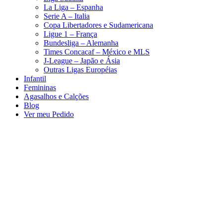
La Liga – Espanha
Serie A – Italia
Copa Libertadores e Sudamericana
Ligue 1 – França
Bundesliga – Alemanha
Times Concacaf – México e MLS
J-League – Japão e Ásia
Outras Ligas Européias
Infantil
Femininas
Agasalhos e Calções
Blog
Ver meu Pedido