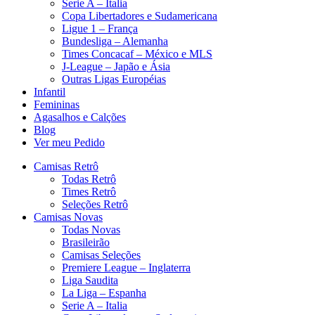
Serie A – Italia
Copa Libertadores e Sudamericana
Ligue 1 – França
Bundesliga – Alemanha
Times Concacaf – México e MLS
J-League – Japão e Ásia
Outras Ligas Européias
Infantil
Femininas
Agasalhos e Calções
Blog
Ver meu Pedido
Camisas Retrô
Todas Retrô
Times Retrô
Seleções Retrô
Camisas Novas
Todas Novas
Brasileirão
Camisas Seleções
Premiere League – Inglaterra
Liga Saudita
La Liga – Espanha
Serie A – Italia