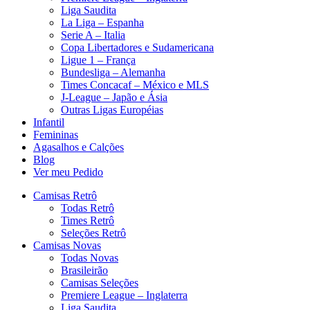
Liga Saudita
La Liga – Espanha
Serie A – Italia
Copa Libertadores e Sudamericana
Ligue 1 – França
Bundesliga – Alemanha
Times Concacaf – México e MLS
J-League – Japão e Ásia
Outras Ligas Européias
Infantil
Femininas
Agasalhos e Calções
Blog
Ver meu Pedido
Camisas Retrô
Todas Retrô
Times Retrô
Seleções Retrô
Camisas Novas
Todas Novas
Brasileirão
Camisas Seleções
Premiere League – Inglaterra
Liga Saudita