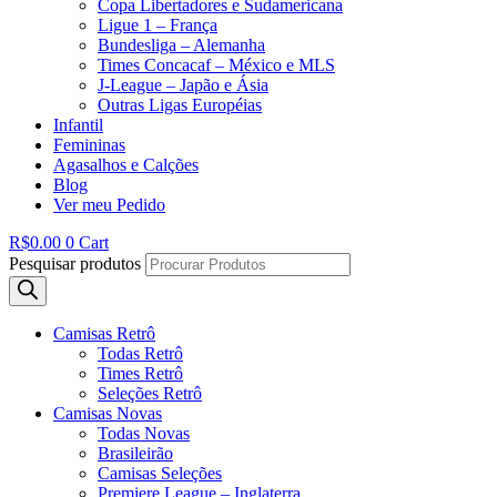
Copa Libertadores e Sudamericana
Ligue 1 – França
Bundesliga – Alemanha
Times Concacaf – México e MLS
J-League – Japão e Ásia
Outras Ligas Européias
Infantil
Femininas
Agasalhos e Calções
Blog
Ver meu Pedido
R$
0.00
0
Cart
Pesquisar produtos
Camisas Retrô
Todas Retrô
Times Retrô
Seleções Retrô
Camisas Novas
Todas Novas
Brasileirão
Camisas Seleções
Premiere League – Inglaterra