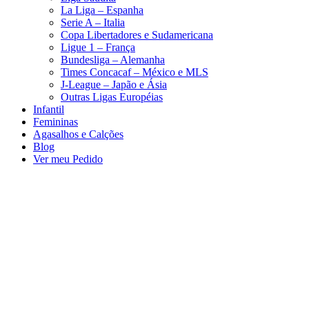
La Liga – Espanha
Serie A – Italia
Copa Libertadores e Sudamericana
Ligue 1 – França
Bundesliga – Alemanha
Times Concacaf – México e MLS
J-League – Japão e Ásia
Outras Ligas Européias
Infantil
Femininas
Agasalhos e Calções
Blog
Ver meu Pedido