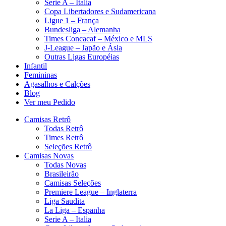
Serie A – Italia
Copa Libertadores e Sudamericana
Ligue 1 – França
Bundesliga – Alemanha
Times Concacaf – México e MLS
J-League – Japão e Ásia
Outras Ligas Européias
Infantil
Femininas
Agasalhos e Calções
Blog
Ver meu Pedido
Camisas Retrô
Todas Retrô
Times Retrô
Seleções Retrô
Camisas Novas
Todas Novas
Brasileirão
Camisas Seleções
Premiere League – Inglaterra
Liga Saudita
La Liga – Espanha
Serie A – Italia