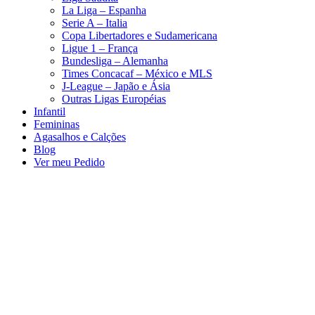
La Liga – Espanha
Serie A – Italia
Copa Libertadores e Sudamericana
Ligue 1 – França
Bundesliga – Alemanha
Times Concacaf – México e MLS
J-League – Japão e Ásia
Outras Ligas Européias
Infantil
Femininas
Agasalhos e Calções
Blog
Ver meu Pedido