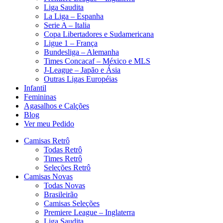
Liga Saudita
La Liga – Espanha
Serie A – Italia
Copa Libertadores e Sudamericana
Ligue 1 – França
Bundesliga – Alemanha
Times Concacaf – México e MLS
J-League – Japão e Ásia
Outras Ligas Européias
Infantil
Femininas
Agasalhos e Calções
Blog
Ver meu Pedido
Camisas Retrô
Todas Retrô
Times Retrô
Seleções Retrô
Camisas Novas
Todas Novas
Brasileirão
Camisas Seleções
Premiere League – Inglaterra
Liga Saudita