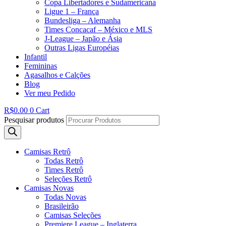
Copa Libertadores e Sudamericana
Ligue 1 – França
Bundesliga – Alemanha
Times Concacaf – México e MLS
J-League – Japão e Ásia
Outras Ligas Européias
Infantil
Femininas
Agasalhos e Calções
Blog
Ver meu Pedido
R$
0.00
0
Cart
Pesquisar produtos
Camisas Retrô
Todas Retrô
Times Retrô
Seleções Retrô
Camisas Novas
Todas Novas
Brasileirão
Camisas Seleções
Premiere League – Inglaterra