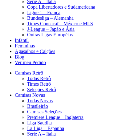
Serie A – Italia
Copa Libertadores e Sudamericana
Ligue 1 – França
Bundesliga – Alemanha
Times Concacaf – México e MLS
J-League – Japão e Ásia
Outras Ligas Européias
Infantil
Femininas
Agasalhos e Calções
Blog
Ver meu Pedido
Camisas Retrô
Todas Retrô
Times Retrô
Seleções Retrô
Camisas Novas
Todas Novas
Brasileirão
Camisas Seleções
Premiere League – Inglaterra
Liga Saudita
La Liga – Espanha
Serie A – Italia