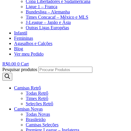
Copa Libertadores e Sudamericana
Ligue 1 – França
Bundesliga – Alemanha
Times Concacaf – México e MLS
J-League – Japão e Ásia
Outras Ligas Européias
Infantil
Femininas
Agasalhos e Calções
Blog
Ver meu Pedido
R$
0.00
0
Cart
Pesquisar produtos
Camisas Retrô
Todas Retrô
Times Retrô
Seleções Retrô
Camisas Novas
Todas Novas
Brasileirão
Camisas Seleções
Premiere League – Inglaterra