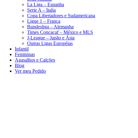
La Liga – Espanha
Serie A – Italia
Copa Libertadores e Sudamericana
Ligue 1 – França
Bundesliga – Alemanha
Times Concacaf – México e MLS
J-League – Japão e Ásia
Outras Ligas Européias
Infantil
Femininas
Agasalhos e Calções
Blog
Ver meu Pedido