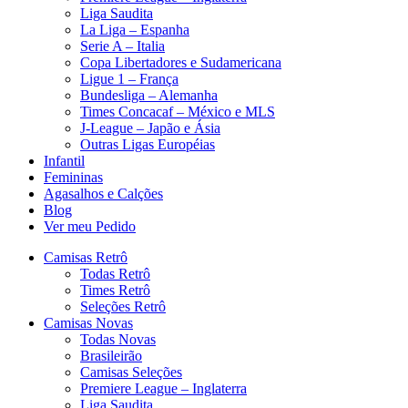
Liga Saudita
La Liga – Espanha
Serie A – Italia
Copa Libertadores e Sudamericana
Ligue 1 – França
Bundesliga – Alemanha
Times Concacaf – México e MLS
J-League – Japão e Ásia
Outras Ligas Européias
Infantil
Femininas
Agasalhos e Calções
Blog
Ver meu Pedido
Camisas Retrô
Todas Retrô
Times Retrô
Seleções Retrô
Camisas Novas
Todas Novas
Brasileirão
Camisas Seleções
Premiere League – Inglaterra
Liga Saudita