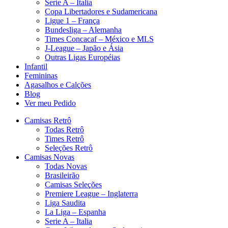
Serie A – Italia
Copa Libertadores e Sudamericana
Ligue 1 – França
Bundesliga – Alemanha
Times Concacaf – México e MLS
J-League – Japão e Ásia
Outras Ligas Européias
Infantil
Femininas
Agasalhos e Calções
Blog
Ver meu Pedido
Camisas Retrô
Todas Retrô
Times Retrô
Seleções Retrô
Camisas Novas
Todas Novas
Brasileirão
Camisas Seleções
Premiere League – Inglaterra
Liga Saudita
La Liga – Espanha
Serie A – Italia