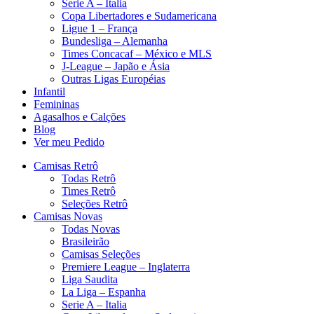
Serie A – Italia
Copa Libertadores e Sudamericana
Ligue 1 – França
Bundesliga – Alemanha
Times Concacaf – México e MLS
J-League – Japão e Ásia
Outras Ligas Européias
Infantil
Femininas
Agasalhos e Calções
Blog
Ver meu Pedido
Camisas Retrô
Todas Retrô
Times Retrô
Seleções Retrô
Camisas Novas
Todas Novas
Brasileirão
Camisas Seleções
Premiere League – Inglaterra
Liga Saudita
La Liga – Espanha
Serie A – Italia