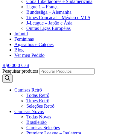
Copa Libertadores e Sudamericana
Ligue 1 – França
Bundesliga – Alemanha
Times Concacaf – México e MLS
J-League – Japão e Ásia
Outras Ligas Européias
Infantil
Femininas
Agasalhos e Calções
Blog
Ver meu Pedido
R$
0.00
0
Cart
Pesquisar produtos
Camisas Retrô
Todas Retrô
Times Retrô
Seleções Retrô
Camisas Novas
Todas Novas
Brasileirão
Camisas Seleções
Premiere League – Inglaterra