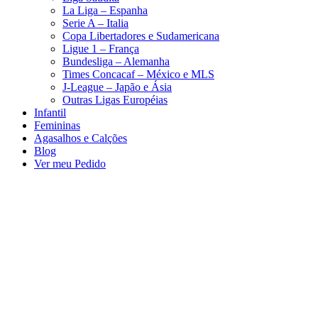
La Liga – Espanha
Serie A – Italia
Copa Libertadores e Sudamericana
Ligue 1 – França
Bundesliga – Alemanha
Times Concacaf – México e MLS
J-League – Japão e Ásia
Outras Ligas Européias
Infantil
Femininas
Agasalhos e Calções
Blog
Ver meu Pedido