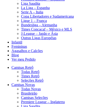
Liga Saudita
La Liga – Espanha
Serie A – Italia
Copa Libertadores e Sudamericana
Ligue 1 – França
Bundesliga – Alemanha
Times Concacaf – México e MLS
J-League – Japão e Ásia
Outras Ligas Européias
Infantil
Femininas
Agasalhos e Calções
Blog
Ver meu Pedido
Camisas Retrô
Todas Retrô
Times Retrô
Seleções Retrô
Camisas Novas
Todas Novas
Brasileirão
Camisas Seleções
Premiere League – Inglaterra
Liga Saudita