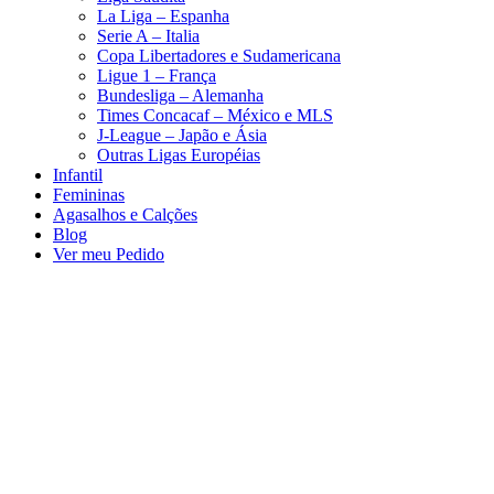
La Liga – Espanha
Serie A – Italia
Copa Libertadores e Sudamericana
Ligue 1 – França
Bundesliga – Alemanha
Times Concacaf – México e MLS
J-League – Japão e Ásia
Outras Ligas Européias
Infantil
Femininas
Agasalhos e Calções
Blog
Ver meu Pedido