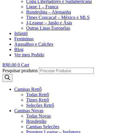
Copa Libertadores e Sudamericana
Ligue 1 – França
Bundesliga – Alemanha
Times Concacaf – México e MLS
J-League – Japão e Ásia
Outras Ligas Européias
Infantil
Femininas
Agasalhos e Calções
Blog
Ver meu Pedido
R$
0.00
0
Cart
Pesquisar produtos
Camisas Retrô
Todas Retrô
Times Retrô
Seleções Retrô
Camisas Novas
Todas Novas
Brasileirão
Camisas Seleções
Premiere League – Inglaterra