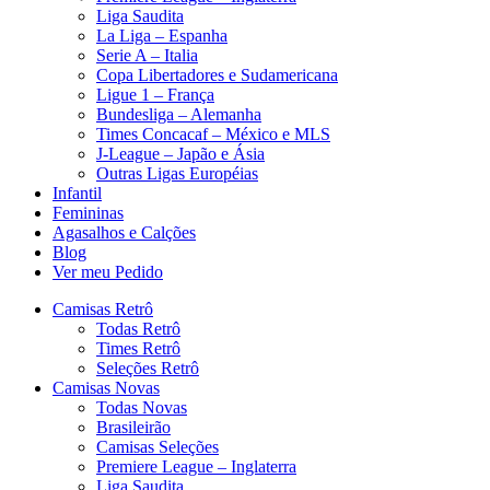
Liga Saudita
La Liga – Espanha
Serie A – Italia
Copa Libertadores e Sudamericana
Ligue 1 – França
Bundesliga – Alemanha
Times Concacaf – México e MLS
J-League – Japão e Ásia
Outras Ligas Européias
Infantil
Femininas
Agasalhos e Calções
Blog
Ver meu Pedido
Camisas Retrô
Todas Retrô
Times Retrô
Seleções Retrô
Camisas Novas
Todas Novas
Brasileirão
Camisas Seleções
Premiere League – Inglaterra
Liga Saudita