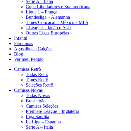
Serie A – Italia
Copa Libertadores e Sudamericana
Ligue 1 – França
Bundesliga – Alemanha
Times Concacaf – México e MLS
J-League – Japão e Ásia
Outras Ligas Européias
Infantil
Femininas
Agasalhos e Calções
Blog
Ver meu Pedido
Camisas Retrô
Todas Retrô
Times Retrô
Seleções Retrô
Camisas Novas
Todas Novas
Brasileirão
Camisas Seleções
Premiere League – Inglaterra
Liga Saudita
La Liga – Espanha
Serie A – Italia