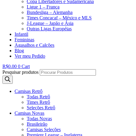
Copa Libertadores e Sudamericana
Ligue 1 – França
Bundesliga – Alemanha
Times Concacaf – México e MLS
J-League – Japão e Ásia
Outras Ligas Européias
Infantil
Femininas
Agasalhos e Calções
Blog
Ver meu Pedido
R$
0.00
0
Cart
Pesquisar produtos
Camisas Retrô
Todas Retrô
Times Retrô
Seleções Retrô
Camisas Novas
Todas Novas
Brasileirão
Camisas Seleções
Premiere League – Inglaterra