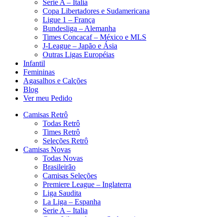
Serie A – Italia
Copa Libertadores e Sudamericana
Ligue 1 – França
Bundesliga – Alemanha
Times Concacaf – México e MLS
J-League – Japão e Ásia
Outras Ligas Européias
Infantil
Femininas
Agasalhos e Calções
Blog
Ver meu Pedido
Camisas Retrô
Todas Retrô
Times Retrô
Seleções Retrô
Camisas Novas
Todas Novas
Brasileirão
Camisas Seleções
Premiere League – Inglaterra
Liga Saudita
La Liga – Espanha
Serie A – Italia