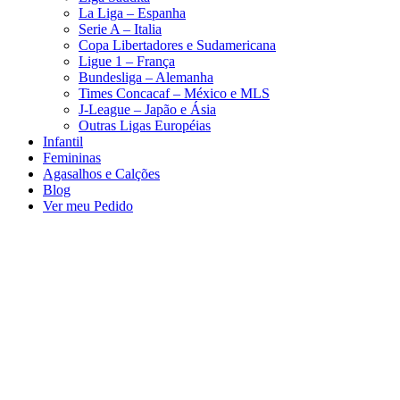
La Liga – Espanha
Serie A – Italia
Copa Libertadores e Sudamericana
Ligue 1 – França
Bundesliga – Alemanha
Times Concacaf – México e MLS
J-League – Japão e Ásia
Outras Ligas Européias
Infantil
Femininas
Agasalhos e Calções
Blog
Ver meu Pedido