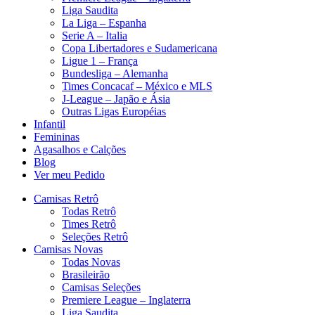
Liga Saudita
La Liga – Espanha
Serie A – Italia
Copa Libertadores e Sudamericana
Ligue 1 – França
Bundesliga – Alemanha
Times Concacaf – México e MLS
J-League – Japão e Ásia
Outras Ligas Européias
Infantil
Femininas
Agasalhos e Calções
Blog
Ver meu Pedido
Camisas Retrô
Todas Retrô
Times Retrô
Seleções Retrô
Camisas Novas
Todas Novas
Brasileirão
Camisas Seleções
Premiere League – Inglaterra
Liga Saudita