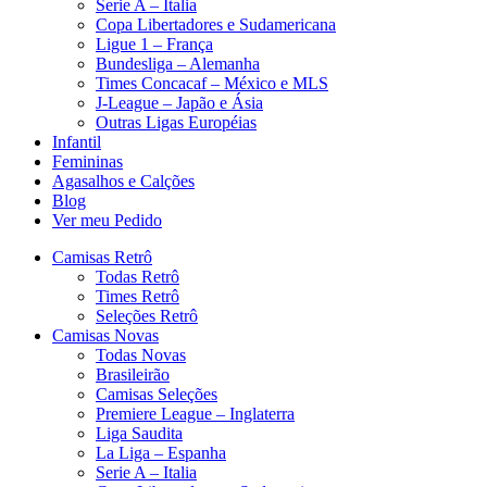
Serie A – Italia
Copa Libertadores e Sudamericana
Ligue 1 – França
Bundesliga – Alemanha
Times Concacaf – México e MLS
J-League – Japão e Ásia
Outras Ligas Européias
Infantil
Femininas
Agasalhos e Calções
Blog
Ver meu Pedido
Camisas Retrô
Todas Retrô
Times Retrô
Seleções Retrô
Camisas Novas
Todas Novas
Brasileirão
Camisas Seleções
Premiere League – Inglaterra
Liga Saudita
La Liga – Espanha
Serie A – Italia