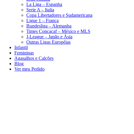
La Liga – Espanha
Serie A – Italia
Copa Libertadores e Sudamericana
Ligue 1 – França
Bundesliga – Alemanha
Times Concacaf – México e MLS
J-League – Japão e Ásia
Outras Ligas Européias
Infantil
Femininas
Agasalhos e Calções
Blog
Ver meu Pedido