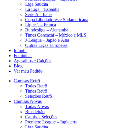
Liga Saudita
La Liga – Espanha
Serie A – Italia
Copa Libertadores e Sudamericana
Ligue 1 – França
Bundesliga – Alemanha
Times Concacaf – México e MLS
J-League – Japão e Ásia
Outras Ligas Européias
Infantil
Femininas
Agasalhos e Calções
Blog
Ver meu Pedido
Camisas Retrô
Todas Retrô
Times Retrô
Seleções Retrô
Camisas Novas
Todas Novas
Brasileirão
Camisas Seleções
Premiere League – Inglaterra
Liga Saudita