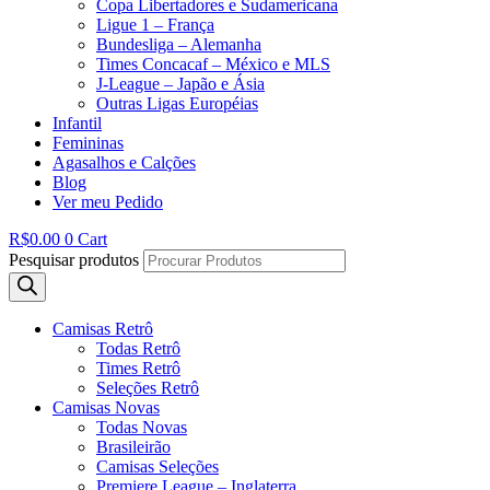
Copa Libertadores e Sudamericana
Ligue 1 – França
Bundesliga – Alemanha
Times Concacaf – México e MLS
J-League – Japão e Ásia
Outras Ligas Européias
Infantil
Femininas
Agasalhos e Calções
Blog
Ver meu Pedido
R$
0.00
0
Cart
Pesquisar produtos
Camisas Retrô
Todas Retrô
Times Retrô
Seleções Retrô
Camisas Novas
Todas Novas
Brasileirão
Camisas Seleções
Premiere League – Inglaterra