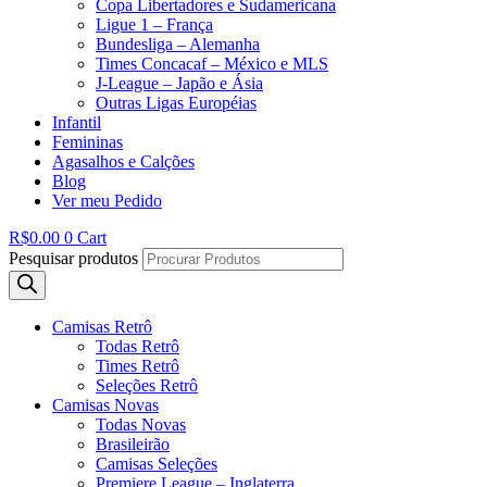
Copa Libertadores e Sudamericana
Ligue 1 – França
Bundesliga – Alemanha
Times Concacaf – México e MLS
J-League – Japão e Ásia
Outras Ligas Européias
Infantil
Femininas
Agasalhos e Calções
Blog
Ver meu Pedido
R$
0.00
0
Cart
Pesquisar produtos
Camisas Retrô
Todas Retrô
Times Retrô
Seleções Retrô
Camisas Novas
Todas Novas
Brasileirão
Camisas Seleções
Premiere League – Inglaterra