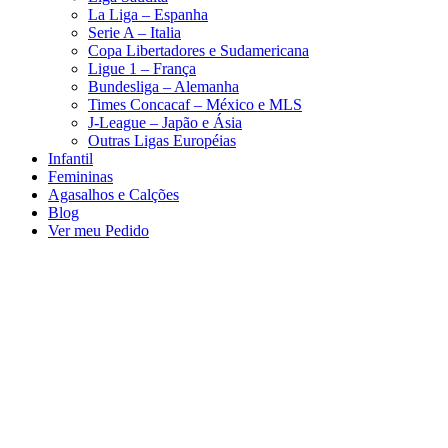
La Liga – Espanha
Serie A – Italia
Copa Libertadores e Sudamericana
Ligue 1 – França
Bundesliga – Alemanha
Times Concacaf – México e MLS
J-League – Japão e Ásia
Outras Ligas Européias
Infantil
Femininas
Agasalhos e Calções
Blog
Ver meu Pedido