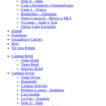
Serie A – Italia
Copa Libertadores e Sudamericana
Ligue 1 – França
Bundesliga – Alemanha
Times Concacaf – México e MLS
J-League – Japão e Ásia
Outras Ligas Européias
Infantil
Femininas
Agasalhos e Calções
Blog
Ver meu Pedido
Camisas Retrô
Todas Retrô
Times Retrô
Seleções Retrô
Camisas Novas
Todas Novas
Brasileirão
Camisas Seleções
Premiere League – Inglaterra
Liga Saudita
La Liga – Espanha
Serie A – Italia