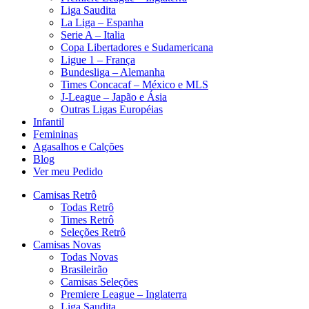
Liga Saudita
La Liga – Espanha
Serie A – Italia
Copa Libertadores e Sudamericana
Ligue 1 – França
Bundesliga – Alemanha
Times Concacaf – México e MLS
J-League – Japão e Ásia
Outras Ligas Européias
Infantil
Femininas
Agasalhos e Calções
Blog
Ver meu Pedido
Camisas Retrô
Todas Retrô
Times Retrô
Seleções Retrô
Camisas Novas
Todas Novas
Brasileirão
Camisas Seleções
Premiere League – Inglaterra
Liga Saudita