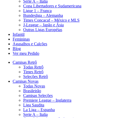
Serie A – Italia
Copa Libertadores e Sudamericana
Ligue 1 – França
Bundesliga – Alemanha
Times Concacaf – México e MLS
J-League – Japão e Ásia
Outras Ligas Européias
Infantil
Femininas
Agasalhos e Calções
Blog
Ver meu Pedido
Camisas Retrô
Todas Retrô
Times Retrô
Seleções Retrô
Camisas Novas
Todas Novas
Brasileirão
Camisas Seleções
Premiere League – Inglaterra
Liga Saudita
La Liga – Espanha
Serie A – Italia