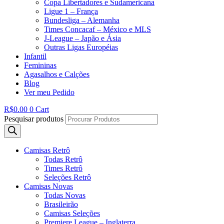
Copa Libertadores e Sudamericana
Ligue 1 – França
Bundesliga – Alemanha
Times Concacaf – México e MLS
J-League – Japão e Ásia
Outras Ligas Européias
Infantil
Femininas
Agasalhos e Calções
Blog
Ver meu Pedido
R$
0.00
0
Cart
Pesquisar produtos
Camisas Retrô
Todas Retrô
Times Retrô
Seleções Retrô
Camisas Novas
Todas Novas
Brasileirão
Camisas Seleções
Premiere League – Inglaterra