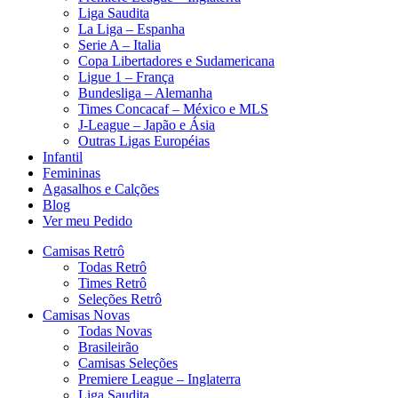
Liga Saudita
La Liga – Espanha
Serie A – Italia
Copa Libertadores e Sudamericana
Ligue 1 – França
Bundesliga – Alemanha
Times Concacaf – México e MLS
J-League – Japão e Ásia
Outras Ligas Européias
Infantil
Femininas
Agasalhos e Calções
Blog
Ver meu Pedido
Camisas Retrô
Todas Retrô
Times Retrô
Seleções Retrô
Camisas Novas
Todas Novas
Brasileirão
Camisas Seleções
Premiere League – Inglaterra
Liga Saudita