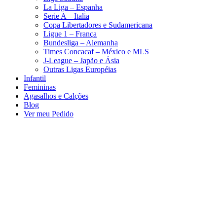
La Liga – Espanha
Serie A – Italia
Copa Libertadores e Sudamericana
Ligue 1 – França
Bundesliga – Alemanha
Times Concacaf – México e MLS
J-League – Japão e Ásia
Outras Ligas Européias
Infantil
Femininas
Agasalhos e Calções
Blog
Ver meu Pedido