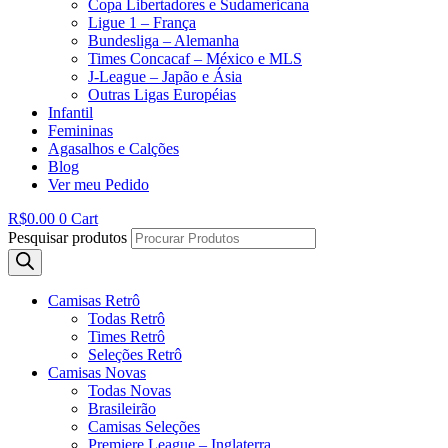
Copa Libertadores e Sudamericana
Ligue 1 – França
Bundesliga – Alemanha
Times Concacaf – México e MLS
J-League – Japão e Ásia
Outras Ligas Européias
Infantil
Femininas
Agasalhos e Calções
Blog
Ver meu Pedido
R$
0.00
0
Cart
Pesquisar produtos
Camisas Retrô
Todas Retrô
Times Retrô
Seleções Retrô
Camisas Novas
Todas Novas
Brasileirão
Camisas Seleções
Premiere League – Inglaterra