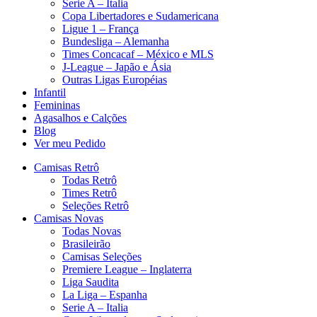
Serie A – Italia
Copa Libertadores e Sudamericana
Ligue 1 – França
Bundesliga – Alemanha
Times Concacaf – México e MLS
J-League – Japão e Ásia
Outras Ligas Européias
Infantil
Femininas
Agasalhos e Calções
Blog
Ver meu Pedido
Camisas Retrô
Todas Retrô
Times Retrô
Seleções Retrô
Camisas Novas
Todas Novas
Brasileirão
Camisas Seleções
Premiere League – Inglaterra
Liga Saudita
La Liga – Espanha
Serie A – Italia