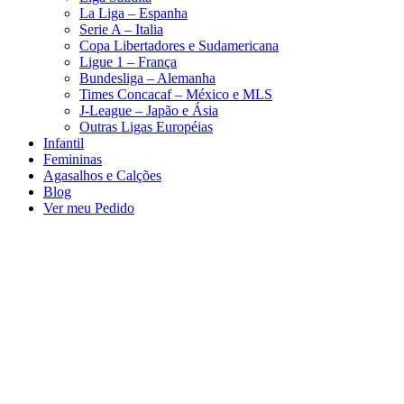
La Liga – Espanha
Serie A – Italia
Copa Libertadores e Sudamericana
Ligue 1 – França
Bundesliga – Alemanha
Times Concacaf – México e MLS
J-League – Japão e Ásia
Outras Ligas Européias
Infantil
Femininas
Agasalhos e Calções
Blog
Ver meu Pedido