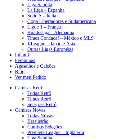
Liga Saudita
La Liga – Espanha
Serie A – Italia
Copa Libertadores e Sudamericana
Ligue 1 – França
Bundesliga – Alemanha
Times Concacaf – México e MLS
J-League – Japão e Ásia
Outras Ligas Européias
Infantil
Femininas
Agasalhos e Calções
Blog
Ver meu Pedido
Camisas Retrô
Todas Retrô
Times Retrô
Seleções Retrô
Camisas Novas
Todas Novas
Brasileirão
Camisas Seleções
Premiere League – Inglaterra
Liga Saudita