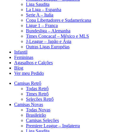
Liga Saudita
La Liga – Espanha
Serie A – Italia
Copa Libertadores e Sudamericana
Ligue 1 – França
Bundesliga – Alemanha
Times Concacaf – México e MLS
J-League – Japão e Ásia
Outras Ligas Européias
Infantil
Femininas
Agasalhos e Calções
Blog
Ver meu Pedido
Camisas Retrô
Todas Retrô
Times Retrô
Seleções Retrô
Camisas Novas
Todas Novas
Brasileirão
Camisas Seleções
Premiere League – Inglaterra
Liga Saudita