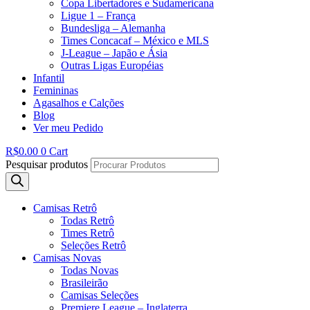
Copa Libertadores e Sudamericana
Ligue 1 – França
Bundesliga – Alemanha
Times Concacaf – México e MLS
J-League – Japão e Ásia
Outras Ligas Européias
Infantil
Femininas
Agasalhos e Calções
Blog
Ver meu Pedido
R$
0.00
0
Cart
Pesquisar produtos
Camisas Retrô
Todas Retrô
Times Retrô
Seleções Retrô
Camisas Novas
Todas Novas
Brasileirão
Camisas Seleções
Premiere League – Inglaterra