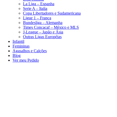
La Liga – Espanha
Serie A – Italia
Copa Libertadores e Sudamericana
Ligue 1 – França
Bundesliga – Alemanha
Times Concacaf – México e MLS
J-League – Japão e Ásia
Outras Ligas Européias
Infantil
Femininas
Agasalhos e Calções
Blog
Ver meu Pedido