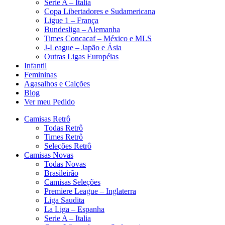
Serie A – Italia
Copa Libertadores e Sudamericana
Ligue 1 – França
Bundesliga – Alemanha
Times Concacaf – México e MLS
J-League – Japão e Ásia
Outras Ligas Européias
Infantil
Femininas
Agasalhos e Calções
Blog
Ver meu Pedido
Camisas Retrô
Todas Retrô
Times Retrô
Seleções Retrô
Camisas Novas
Todas Novas
Brasileirão
Camisas Seleções
Premiere League – Inglaterra
Liga Saudita
La Liga – Espanha
Serie A – Italia