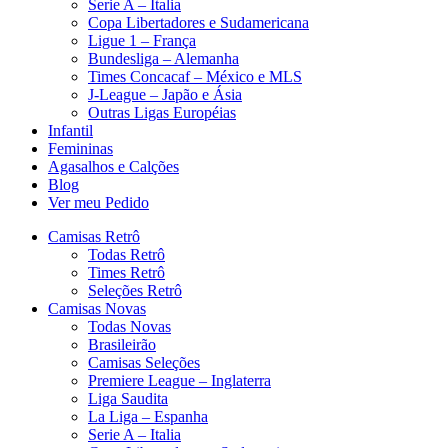
Serie A – Italia
Copa Libertadores e Sudamericana
Ligue 1 – França
Bundesliga – Alemanha
Times Concacaf – México e MLS
J-League – Japão e Ásia
Outras Ligas Européias
Infantil
Femininas
Agasalhos e Calções
Blog
Ver meu Pedido
Camisas Retrô
Todas Retrô
Times Retrô
Seleções Retrô
Camisas Novas
Todas Novas
Brasileirão
Camisas Seleções
Premiere League – Inglaterra
Liga Saudita
La Liga – Espanha
Serie A – Italia