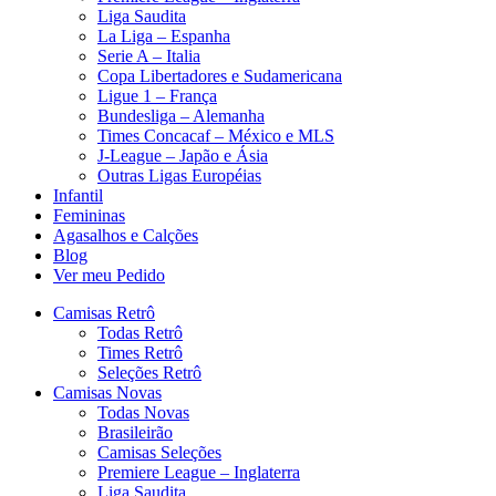
Liga Saudita
La Liga – Espanha
Serie A – Italia
Copa Libertadores e Sudamericana
Ligue 1 – França
Bundesliga – Alemanha
Times Concacaf – México e MLS
J-League – Japão e Ásia
Outras Ligas Européias
Infantil
Femininas
Agasalhos e Calções
Blog
Ver meu Pedido
Camisas Retrô
Todas Retrô
Times Retrô
Seleções Retrô
Camisas Novas
Todas Novas
Brasileirão
Camisas Seleções
Premiere League – Inglaterra
Liga Saudita