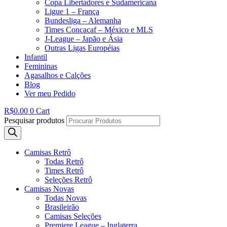
Copa Libertadores e Sudamericana
Ligue 1 – França
Bundesliga – Alemanha
Times Concacaf – México e MLS
J-League – Japão e Ásia
Outras Ligas Européias
Infantil
Femininas
Agasalhos e Calções
Blog
Ver meu Pedido
R$
0.00
0
Cart
Pesquisar produtos
Camisas Retrô
Todas Retrô
Times Retrô
Seleções Retrô
Camisas Novas
Todas Novas
Brasileirão
Camisas Seleções
Premiere League – Inglaterra