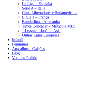
La Liga – Espanha
Serie A – Italia
Copa Libertadores e Sudamericana
Ligue 1 – França
Bundesliga – Alemanha
Times Concacaf – México e MLS
J-League – Japão e Ásia
Outras Ligas Européias
Infantil
Femininas
Agasalhos e Calções
Blog
Ver meu Pedido