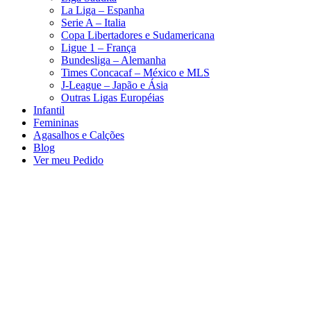
La Liga – Espanha
Serie A – Italia
Copa Libertadores e Sudamericana
Ligue 1 – França
Bundesliga – Alemanha
Times Concacaf – México e MLS
J-League – Japão e Ásia
Outras Ligas Européias
Infantil
Femininas
Agasalhos e Calções
Blog
Ver meu Pedido