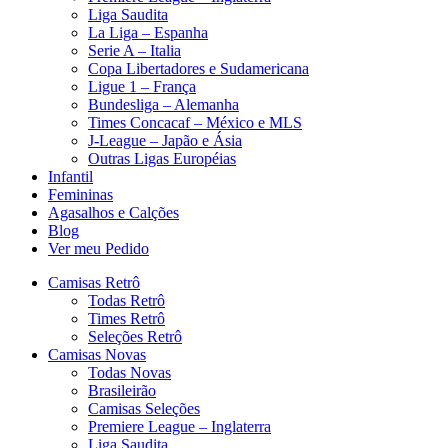
Liga Saudita
La Liga – Espanha
Serie A – Italia
Copa Libertadores e Sudamericana
Ligue 1 – França
Bundesliga – Alemanha
Times Concacaf – México e MLS
J-League – Japão e Ásia
Outras Ligas Européias
Infantil
Femininas
Agasalhos e Calções
Blog
Ver meu Pedido
Camisas Retrô
Todas Retrô
Times Retrô
Seleções Retrô
Camisas Novas
Todas Novas
Brasileirão
Camisas Seleções
Premiere League – Inglaterra
Liga Saudita