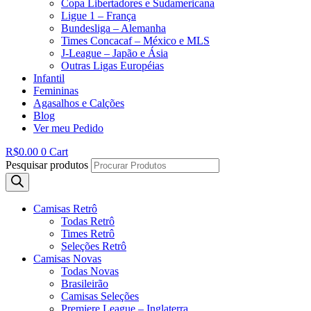
Copa Libertadores e Sudamericana
Ligue 1 – França
Bundesliga – Alemanha
Times Concacaf – México e MLS
J-League – Japão e Ásia
Outras Ligas Européias
Infantil
Femininas
Agasalhos e Calções
Blog
Ver meu Pedido
R$
0.00
0
Cart
Pesquisar produtos
Camisas Retrô
Todas Retrô
Times Retrô
Seleções Retrô
Camisas Novas
Todas Novas
Brasileirão
Camisas Seleções
Premiere League – Inglaterra