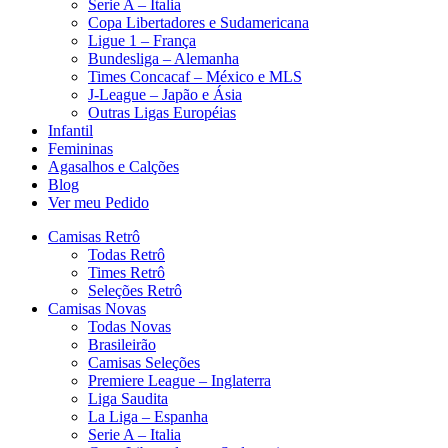
Serie A – Italia
Copa Libertadores e Sudamericana
Ligue 1 – França
Bundesliga – Alemanha
Times Concacaf – México e MLS
J-League – Japão e Ásia
Outras Ligas Européias
Infantil
Femininas
Agasalhos e Calções
Blog
Ver meu Pedido
Camisas Retrô
Todas Retrô
Times Retrô
Seleções Retrô
Camisas Novas
Todas Novas
Brasileirão
Camisas Seleções
Premiere League – Inglaterra
Liga Saudita
La Liga – Espanha
Serie A – Italia