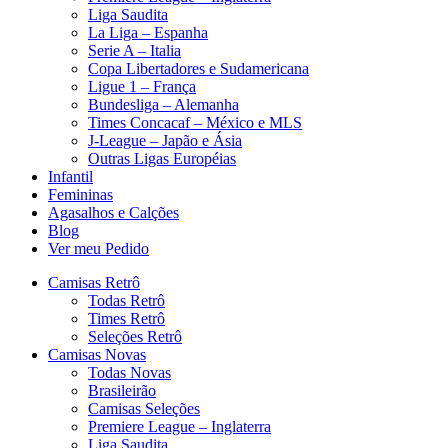
Liga Saudita
La Liga – Espanha
Serie A – Italia
Copa Libertadores e Sudamericana
Ligue 1 – França
Bundesliga – Alemanha
Times Concacaf – México e MLS
J-League – Japão e Ásia
Outras Ligas Européias
Infantil
Femininas
Agasalhos e Calções
Blog
Ver meu Pedido
Camisas Retrô
Todas Retrô
Times Retrô
Seleções Retrô
Camisas Novas
Todas Novas
Brasileirão
Camisas Seleções
Premiere League – Inglaterra
Liga Saudita