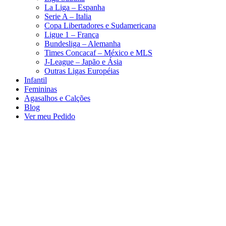
La Liga – Espanha
Serie A – Italia
Copa Libertadores e Sudamericana
Ligue 1 – França
Bundesliga – Alemanha
Times Concacaf – México e MLS
J-League – Japão e Ásia
Outras Ligas Européias
Infantil
Femininas
Agasalhos e Calções
Blog
Ver meu Pedido