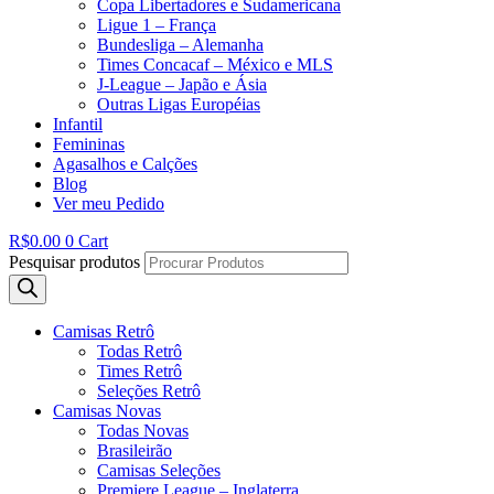
Copa Libertadores e Sudamericana
Ligue 1 – França
Bundesliga – Alemanha
Times Concacaf – México e MLS
J-League – Japão e Ásia
Outras Ligas Européias
Infantil
Femininas
Agasalhos e Calções
Blog
Ver meu Pedido
R$
0.00
0
Cart
Pesquisar produtos
Camisas Retrô
Todas Retrô
Times Retrô
Seleções Retrô
Camisas Novas
Todas Novas
Brasileirão
Camisas Seleções
Premiere League – Inglaterra