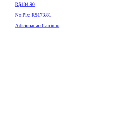
R$
184.90
No Pix:
R$
173.81
Adicionar ao Carrinho