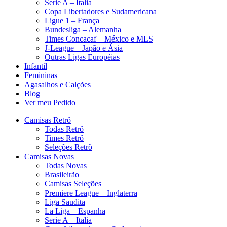
Serie A – Italia
Copa Libertadores e Sudamericana
Ligue 1 – França
Bundesliga – Alemanha
Times Concacaf – México e MLS
J-League – Japão e Ásia
Outras Ligas Européias
Infantil
Femininas
Agasalhos e Calções
Blog
Ver meu Pedido
Camisas Retrô
Todas Retrô
Times Retrô
Seleções Retrô
Camisas Novas
Todas Novas
Brasileirão
Camisas Seleções
Premiere League – Inglaterra
Liga Saudita
La Liga – Espanha
Serie A – Italia