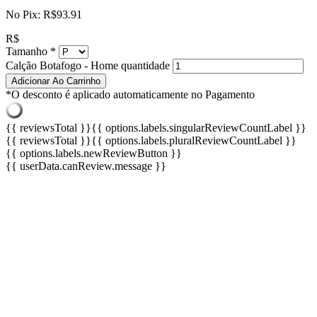
No Pix:
R$
93.91
R$
Tamanho
*
Calção Botafogo - Home quantidade
Adicionar Ao Carrinho
*O desconto é aplicado automaticamente no Pagamento
{{ reviewsTotal }}
{{ options.labels.singularReviewCountLabel }}
{{ reviewsTotal }}
{{ options.labels.pluralReviewCountLabel }}
{{ options.labels.newReviewButton }}
{{ userData.canReview.message }}