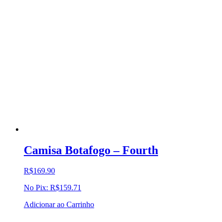
Camisa Botafogo – Fourth
R$
169.90
No Pix:
R$
159.71
Adicionar ao Carrinho