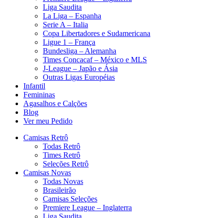
Liga Saudita
La Liga – Espanha
Serie A – Italia
Copa Libertadores e Sudamericana
Ligue 1 – França
Bundesliga – Alemanha
Times Concacaf – México e MLS
J-League – Japão e Ásia
Outras Ligas Européias
Infantil
Femininas
Agasalhos e Calções
Blog
Ver meu Pedido
Camisas Retrô
Todas Retrô
Times Retrô
Seleções Retrô
Camisas Novas
Todas Novas
Brasileirão
Camisas Seleções
Premiere League – Inglaterra
Liga Saudita