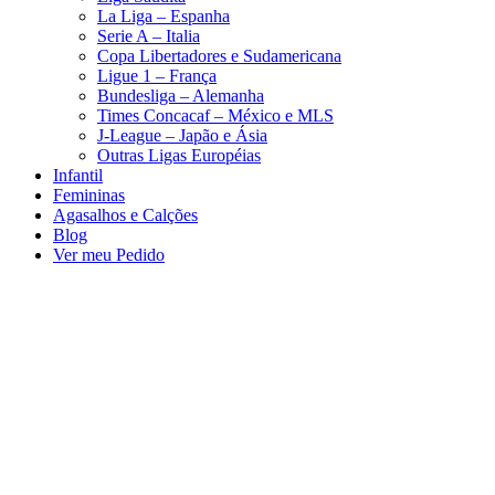
La Liga – Espanha
Serie A – Italia
Copa Libertadores e Sudamericana
Ligue 1 – França
Bundesliga – Alemanha
Times Concacaf – México e MLS
J-League – Japão e Ásia
Outras Ligas Européias
Infantil
Femininas
Agasalhos e Calções
Blog
Ver meu Pedido