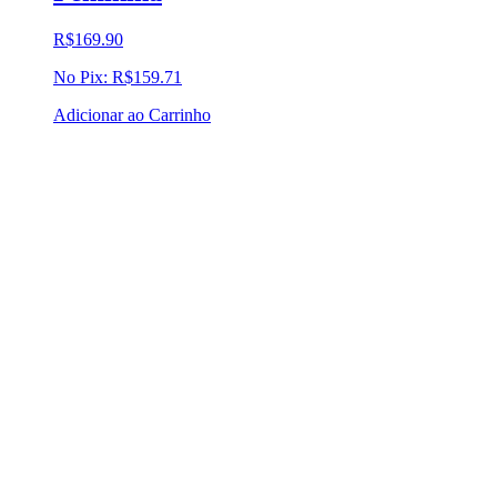
R$
169.90
No Pix:
R$
159.71
Adicionar ao Carrinho