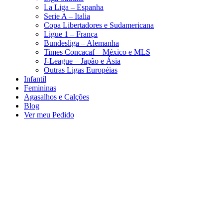
La Liga – Espanha
Serie A – Italia
Copa Libertadores e Sudamericana
Ligue 1 – França
Bundesliga – Alemanha
Times Concacaf – México e MLS
J-League – Japão e Ásia
Outras Ligas Européias
Infantil
Femininas
Agasalhos e Calções
Blog
Ver meu Pedido