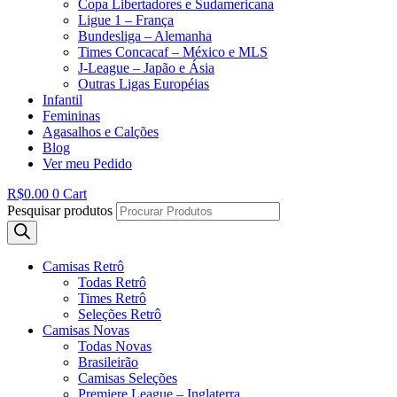
Copa Libertadores e Sudamericana
Ligue 1 – França
Bundesliga – Alemanha
Times Concacaf – México e MLS
J-League – Japão e Ásia
Outras Ligas Européias
Infantil
Femininas
Agasalhos e Calções
Blog
Ver meu Pedido
R$
0.00
0
Cart
Pesquisar produtos
Camisas Retrô
Todas Retrô
Times Retrô
Seleções Retrô
Camisas Novas
Todas Novas
Brasileirão
Camisas Seleções
Premiere League – Inglaterra