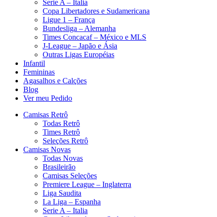
Serie A – Italia
Copa Libertadores e Sudamericana
Ligue 1 – França
Bundesliga – Alemanha
Times Concacaf – México e MLS
J-League – Japão e Ásia
Outras Ligas Européias
Infantil
Femininas
Agasalhos e Calções
Blog
Ver meu Pedido
Camisas Retrô
Todas Retrô
Times Retrô
Seleções Retrô
Camisas Novas
Todas Novas
Brasileirão
Camisas Seleções
Premiere League – Inglaterra
Liga Saudita
La Liga – Espanha
Serie A – Italia