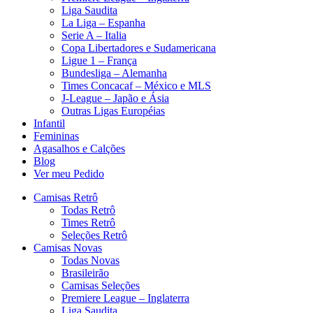
Liga Saudita
La Liga – Espanha
Serie A – Italia
Copa Libertadores e Sudamericana
Ligue 1 – França
Bundesliga – Alemanha
Times Concacaf – México e MLS
J-League – Japão e Ásia
Outras Ligas Européias
Infantil
Femininas
Agasalhos e Calções
Blog
Ver meu Pedido
Camisas Retrô
Todas Retrô
Times Retrô
Seleções Retrô
Camisas Novas
Todas Novas
Brasileirão
Camisas Seleções
Premiere League – Inglaterra
Liga Saudita