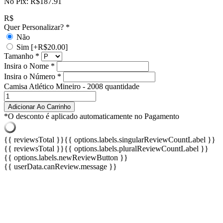
No Pix:
R$
187.91
R$
Quer Personalizar?
*
Não
Sim
[+R$20.00]
Tamanho
*
Insira o Nome
*
Insira o Número
*
Camisa Atlético Mineiro - 2008 quantidade
Adicionar Ao Carrinho
*O desconto é aplicado automaticamente no Pagamento
{{ reviewsTotal }}
{{ options.labels.singularReviewCountLabel }}
{{ reviewsTotal }}
{{ options.labels.pluralReviewCountLabel }}
{{ options.labels.newReviewButton }}
{{ userData.canReview.message }}