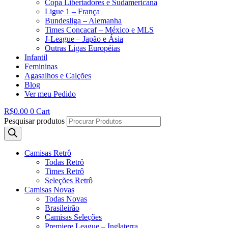
Copa Libertadores e Sudamericana
Ligue 1 – França
Bundesliga – Alemanha
Times Concacaf – México e MLS
J-League – Japão e Ásia
Outras Ligas Européias
Infantil
Femininas
Agasalhos e Calções
Blog
Ver meu Pedido
R$
0.00
0
Cart
Pesquisar produtos
Camisas Retrô
Todas Retrô
Times Retrô
Seleções Retrô
Camisas Novas
Todas Novas
Brasileirão
Camisas Seleções
Premiere League – Inglaterra