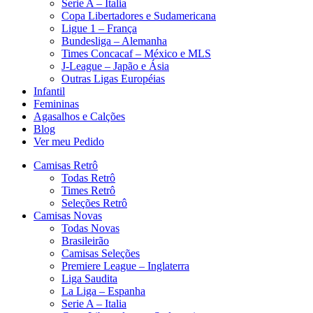
Serie A – Italia
Copa Libertadores e Sudamericana
Ligue 1 – França
Bundesliga – Alemanha
Times Concacaf – México e MLS
J-League – Japão e Ásia
Outras Ligas Européias
Infantil
Femininas
Agasalhos e Calções
Blog
Ver meu Pedido
Camisas Retrô
Todas Retrô
Times Retrô
Seleções Retrô
Camisas Novas
Todas Novas
Brasileirão
Camisas Seleções
Premiere League – Inglaterra
Liga Saudita
La Liga – Espanha
Serie A – Italia