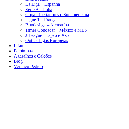
La Liga – Espanha
Serie A – Italia
Copa Libertadores e Sudamericana
Ligue 1 – França
Bundesliga – Alemanha
Times Concacaf – México e MLS
J-League – Japão e Ásia
Outras Ligas Européias
Infantil
Femininas
Agasalhos e Calções
Blog
Ver meu Pedido