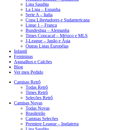
Liga Saudita
La Liga – Espanha
Serie A – Italia
Copa Libertadores e Sudamericana
Ligue 1 – França
Bundesliga – Alemanha
Times Concacaf – México e MLS
J-League – Japão e Ásia
Outras Ligas Européias
Infantil
Femininas
Agasalhos e Calções
Blog
Ver meu Pedido
Camisas Retrô
Todas Retrô
Times Retrô
Seleções Retrô
Camisas Novas
Todas Novas
Brasileirão
Camisas Seleções
Premiere League – Inglaterra
Liga Saudita