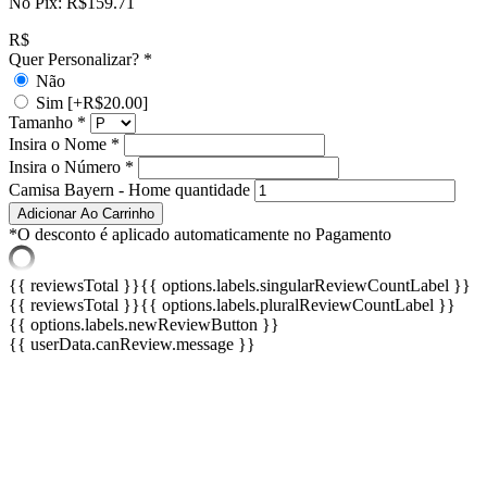
No Pix:
R$
159.71
R$
Quer Personalizar?
*
Não
Sim
[+R$20.00]
Tamanho
*
Insira o Nome
*
Insira o Número
*
Camisa Bayern - Home quantidade
Adicionar Ao Carrinho
*O desconto é aplicado automaticamente no Pagamento
{{ reviewsTotal }}
{{ options.labels.singularReviewCountLabel }}
{{ reviewsTotal }}
{{ options.labels.pluralReviewCountLabel }}
{{ options.labels.newReviewButton }}
{{ userData.canReview.message }}