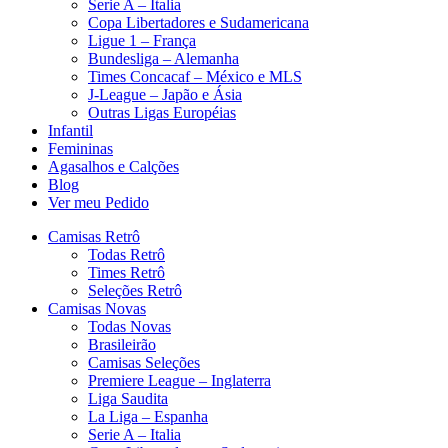
Serie A – Italia
Copa Libertadores e Sudamericana
Ligue 1 – França
Bundesliga – Alemanha
Times Concacaf – México e MLS
J-League – Japão e Ásia
Outras Ligas Européias
Infantil
Femininas
Agasalhos e Calções
Blog
Ver meu Pedido
Camisas Retrô
Todas Retrô
Times Retrô
Seleções Retrô
Camisas Novas
Todas Novas
Brasileirão
Camisas Seleções
Premiere League – Inglaterra
Liga Saudita
La Liga – Espanha
Serie A – Italia