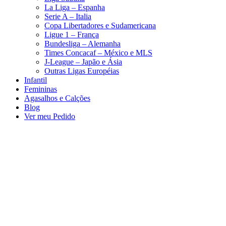
La Liga – Espanha
Serie A – Italia
Copa Libertadores e Sudamericana
Ligue 1 – França
Bundesliga – Alemanha
Times Concacaf – México e MLS
J-League – Japão e Ásia
Outras Ligas Européias
Infantil
Femininas
Agasalhos e Calções
Blog
Ver meu Pedido