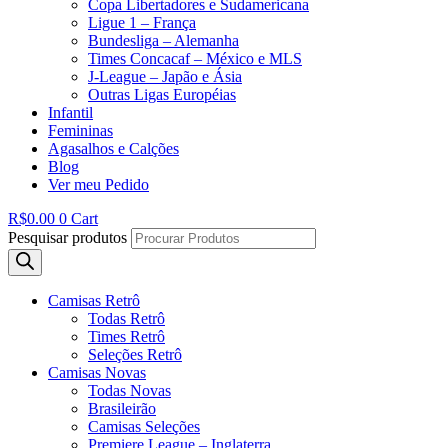
Copa Libertadores e Sudamericana
Ligue 1 – França
Bundesliga – Alemanha
Times Concacaf – México e MLS
J-League – Japão e Ásia
Outras Ligas Européias
Infantil
Femininas
Agasalhos e Calções
Blog
Ver meu Pedido
R$
0.00
0
Cart
Pesquisar produtos
Camisas Retrô
Todas Retrô
Times Retrô
Seleções Retrô
Camisas Novas
Todas Novas
Brasileirão
Camisas Seleções
Premiere League – Inglaterra