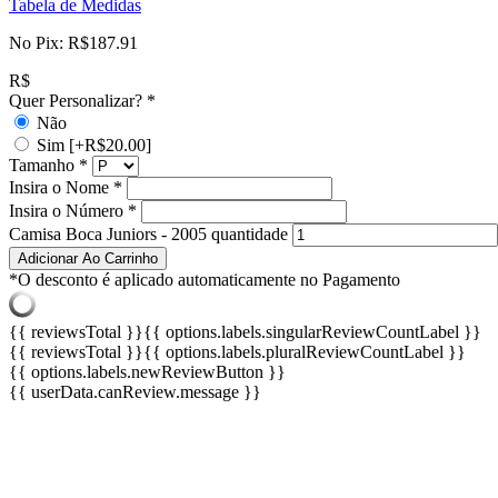
Tabela de Medidas
No Pix:
R$
187.91
R$
Quer Personalizar?
*
Não
Sim
[+R$20.00]
Tamanho
*
Insira o Nome
*
Insira o Número
*
Camisa Boca Juniors - 2005 quantidade
Adicionar Ao Carrinho
*O desconto é aplicado automaticamente no Pagamento
{{ reviewsTotal }}
{{ options.labels.singularReviewCountLabel }}
{{ reviewsTotal }}
{{ options.labels.pluralReviewCountLabel }}
{{ options.labels.newReviewButton }}
{{ userData.canReview.message }}