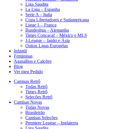
Liga Saudita
La Liga – Espanha
Serie A – Italia
Copa Libertadores e Sudamericana
Ligue 1 – França
Bundesliga – Alemanha
Times Concacaf – México e MLS
J-League – Japão e Ásia
Outras Ligas Européias
Infantil
Femininas
Agasalhos e Calções
Blog
Ver meu Pedido
Camisas Retrô
Todas Retrô
Times Retrô
Seleções Retrô
Camisas Novas
Todas Novas
Brasileirão
Camisas Seleções
Premiere League – Inglaterra
Liga Saudita