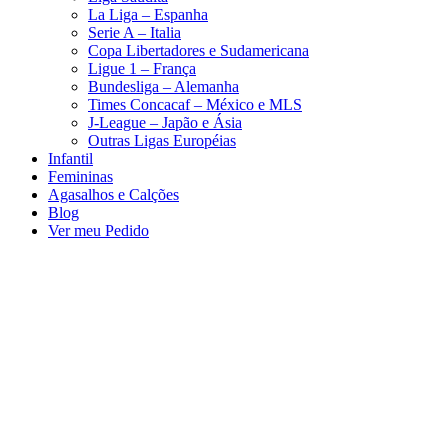
La Liga – Espanha
Serie A – Italia
Copa Libertadores e Sudamericana
Ligue 1 – França
Bundesliga – Alemanha
Times Concacaf – México e MLS
J-League – Japão e Ásia
Outras Ligas Européias
Infantil
Femininas
Agasalhos e Calções
Blog
Ver meu Pedido