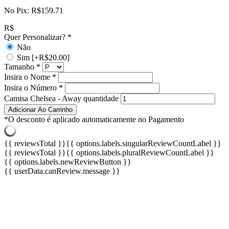
No Pix:
R$
159.71
R$
Quer Personalizar?
*
Não
Sim
[+R$20.00]
Tamanho
*
Insira o Nome
*
Insira o Número
*
Camisa Chelsea - Away quantidade
Adicionar Ao Carrinho
*O desconto é aplicado automaticamente no Pagamento
{{ reviewsTotal }}
{{ options.labels.singularReviewCountLabel }}
{{ reviewsTotal }}
{{ options.labels.pluralReviewCountLabel }}
{{ options.labels.newReviewButton }}
{{ userData.canReview.message }}