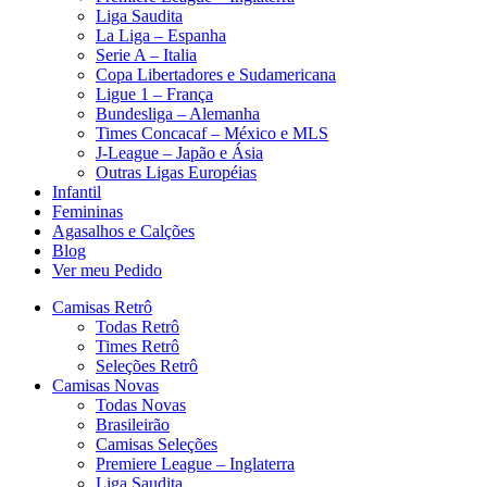
Liga Saudita
La Liga – Espanha
Serie A – Italia
Copa Libertadores e Sudamericana
Ligue 1 – França
Bundesliga – Alemanha
Times Concacaf – México e MLS
J-League – Japão e Ásia
Outras Ligas Européias
Infantil
Femininas
Agasalhos e Calções
Blog
Ver meu Pedido
Camisas Retrô
Todas Retrô
Times Retrô
Seleções Retrô
Camisas Novas
Todas Novas
Brasileirão
Camisas Seleções
Premiere League – Inglaterra
Liga Saudita