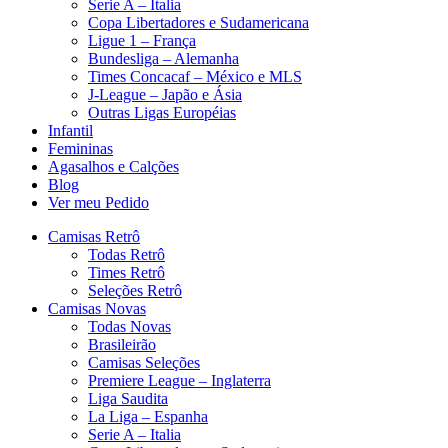
Serie A – Italia
Copa Libertadores e Sudamericana
Ligue 1 – França
Bundesliga – Alemanha
Times Concacaf – México e MLS
J-League – Japão e Ásia
Outras Ligas Européias
Infantil
Femininas
Agasalhos e Calções
Blog
Ver meu Pedido
Camisas Retrô
Todas Retrô
Times Retrô
Seleções Retrô
Camisas Novas
Todas Novas
Brasileirão
Camisas Seleções
Premiere League – Inglaterra
Liga Saudita
La Liga – Espanha
Serie A – Italia