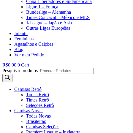
Copa Libertadores e Sudamericana
Ligue 1 – França
Bundesliga – Alemanha
Times Concacaf – México e MLS
J-League – Japão e Ásia
Outras Ligas Européias
Infantil
Femininas
Agasalhos e Calções
Blog
Ver meu Pedido
R$
0.00
0
Cart
Pesquisar produtos
Camisas Retrô
Todas Retrô
Times Retrô
Seleções Retrô
Camisas Novas
Todas Novas
Brasileirão
Camisas Seleções
Premiere League – Inglaterra