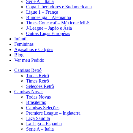
Serie A – Italia
Copa Libertadores e Sudamericana
Ligue 1 – França
Bundesliga – Alemanha
Times Concacaf – México e MLS
J-League – Japão e Ásia
Outras Ligas Européias
Infantil
Femininas
Agasalhos e Calções
Blog
Ver meu Pedido
Camisas Retrô
Todas Retrô
Times Retrô
Seleções Retrô
Camisas Novas
Todas Novas
Brasileirão
Camisas Seleções
Premiere League – Inglaterra
Liga Saudita
La Liga – Espanha
Serie A – Italia