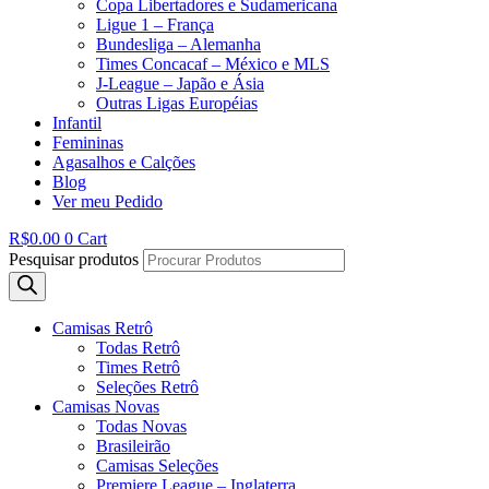
Copa Libertadores e Sudamericana
Ligue 1 – França
Bundesliga – Alemanha
Times Concacaf – México e MLS
J-League – Japão e Ásia
Outras Ligas Européias
Infantil
Femininas
Agasalhos e Calções
Blog
Ver meu Pedido
R$
0.00
0
Cart
Pesquisar produtos
Camisas Retrô
Todas Retrô
Times Retrô
Seleções Retrô
Camisas Novas
Todas Novas
Brasileirão
Camisas Seleções
Premiere League – Inglaterra