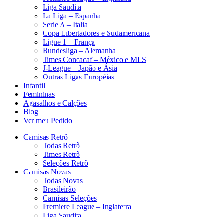
Liga Saudita
La Liga – Espanha
Serie A – Italia
Copa Libertadores e Sudamericana
Ligue 1 – França
Bundesliga – Alemanha
Times Concacaf – México e MLS
J-League – Japão e Ásia
Outras Ligas Européias
Infantil
Femininas
Agasalhos e Calções
Blog
Ver meu Pedido
Camisas Retrô
Todas Retrô
Times Retrô
Seleções Retrô
Camisas Novas
Todas Novas
Brasileirão
Camisas Seleções
Premiere League – Inglaterra
Liga Saudita