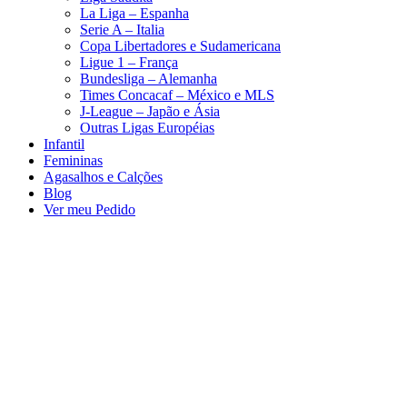
La Liga – Espanha
Serie A – Italia
Copa Libertadores e Sudamericana
Ligue 1 – França
Bundesliga – Alemanha
Times Concacaf – México e MLS
J-League – Japão e Ásia
Outras Ligas Européias
Infantil
Femininas
Agasalhos e Calções
Blog
Ver meu Pedido