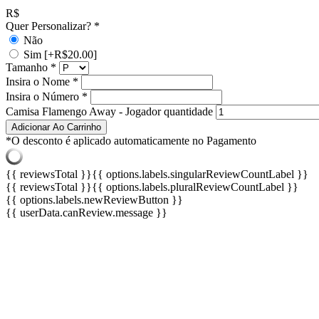
R$
Quer Personalizar?
*
Não
Sim
[+R$20.00]
Tamanho
*
Insira o Nome
*
Insira o Número
*
Camisa Flamengo Away - Jogador quantidade
Adicionar Ao Carrinho
*O desconto é aplicado automaticamente no Pagamento
{{ reviewsTotal }}
{{ options.labels.singularReviewCountLabel }}
{{ reviewsTotal }}
{{ options.labels.pluralReviewCountLabel }}
{{ options.labels.newReviewButton }}
{{ userData.canReview.message }}