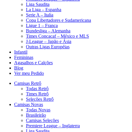
Liga Saudita
La Liga – Espanha
Serie A – Italia
Copa Libertadores e Sudamericana
Ligue 1 – França
Bundesliga – Alemanha
Times Concacaf – México e MLS
J-League – Japão e Ásia
Outras Ligas Européias
Infantil
Femininas
Agasalhos e Calções
Blog
Ver meu Pedido
Camisas Retrô
Todas Retrô
Times Retrô
Seleções Retrô
Camisas Novas
Todas Novas
Brasileirão
Camisas Seleções
Premiere League – Inglaterra
Liga Saudita