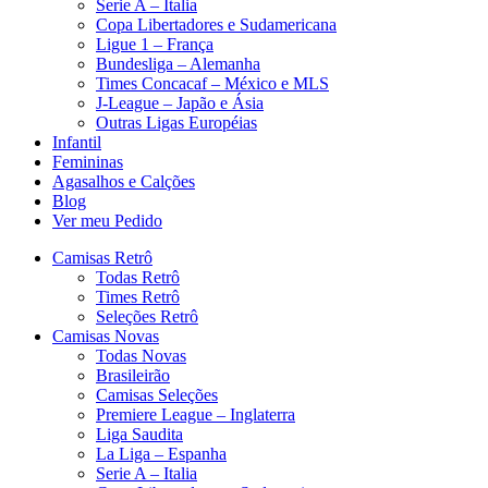
Serie A – Italia
Copa Libertadores e Sudamericana
Ligue 1 – França
Bundesliga – Alemanha
Times Concacaf – México e MLS
J-League – Japão e Ásia
Outras Ligas Européias
Infantil
Femininas
Agasalhos e Calções
Blog
Ver meu Pedido
Camisas Retrô
Todas Retrô
Times Retrô
Seleções Retrô
Camisas Novas
Todas Novas
Brasileirão
Camisas Seleções
Premiere League – Inglaterra
Liga Saudita
La Liga – Espanha
Serie A – Italia