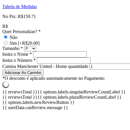
Tabela de Medidas
No Pix:
R$
159.71
R$
Quer Personalizar?
*
Não
Sim
[+R$20.00]
Tamanho
*
Insira o Nome
*
Insira o Número
*
Camisa Manchester United - Home quantidade
Adicionar Ao Carrinho
*O desconto é aplicado automaticamente no Pagamento
{{ reviewsTotal }}
{{ options.labels.singularReviewCountLabel }}
{{ reviewsTotal }}
{{ options.labels.pluralReviewCountLabel }}
{{ options.labels.newReviewButton }}
{{ userData.canReview.message }}