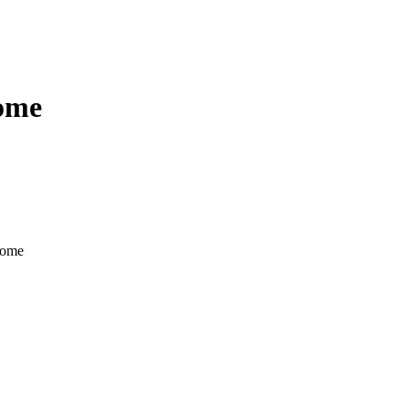
ome
Home