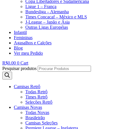
Copa Libertadores e Sudamericana
Ligue 1 – França
Bundesliga – Alemanha
Times Concacaf – México e MLS
J-League – Japão e Ásia
Outras Ligas Européias
Infantil
Femininas
Agasalhos e Calções
Blog
Ver meu Pedido
R$
0.00
0
Cart
Pesquisar produtos
Camisas Retrô
Todas Retrô
Times Retrô
Seleções Retrô
Camisas Novas
Todas Novas
Brasileirão
Camisas Seleções
Premiere League – Inglaterra