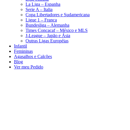
La Liga – Espanha
Serie A – Italia
Copa Libertadores e Sudamericana
Ligue 1 – França
Bundesliga – Alemanha
Times Concacaf – México e MLS
J-League – Japão e Ásia
Outras Ligas Européias
Infantil
Femininas
Agasalhos e Calções
Blog
Ver meu Pedido