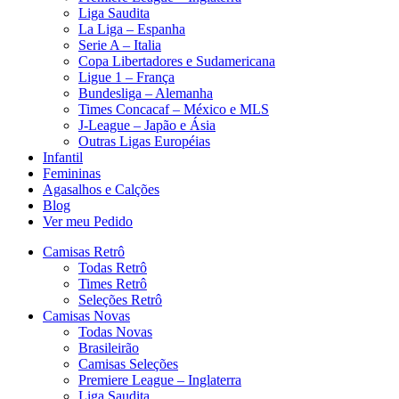
Liga Saudita
La Liga – Espanha
Serie A – Italia
Copa Libertadores e Sudamericana
Ligue 1 – França
Bundesliga – Alemanha
Times Concacaf – México e MLS
J-League – Japão e Ásia
Outras Ligas Européias
Infantil
Femininas
Agasalhos e Calções
Blog
Ver meu Pedido
Camisas Retrô
Todas Retrô
Times Retrô
Seleções Retrô
Camisas Novas
Todas Novas
Brasileirão
Camisas Seleções
Premiere League – Inglaterra
Liga Saudita