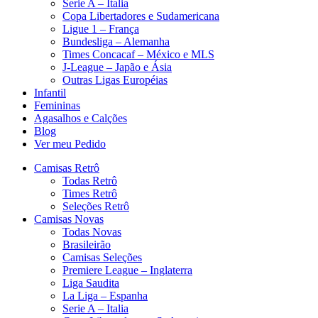
Serie A – Italia
Copa Libertadores e Sudamericana
Ligue 1 – França
Bundesliga – Alemanha
Times Concacaf – México e MLS
J-League – Japão e Ásia
Outras Ligas Européias
Infantil
Femininas
Agasalhos e Calções
Blog
Ver meu Pedido
Camisas Retrô
Todas Retrô
Times Retrô
Seleções Retrô
Camisas Novas
Todas Novas
Brasileirão
Camisas Seleções
Premiere League – Inglaterra
Liga Saudita
La Liga – Espanha
Serie A – Italia