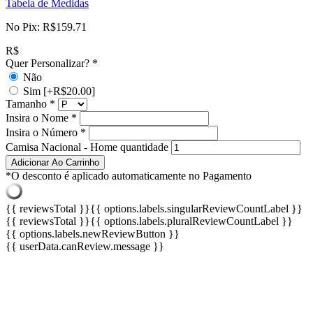
Tabela de Medidas
No Pix:
R$
159.71
R$
Quer Personalizar?
*
Não
Sim
[+R$20.00]
Tamanho
*
Insira o Nome
*
Insira o Número
*
Camisa Nacional - Home quantidade
Adicionar Ao Carrinho
*O desconto é aplicado automaticamente no Pagamento
{{ reviewsTotal }}
{{ options.labels.singularReviewCountLabel }}
{{ reviewsTotal }}
{{ options.labels.pluralReviewCountLabel }}
{{ options.labels.newReviewButton }}
{{ userData.canReview.message }}