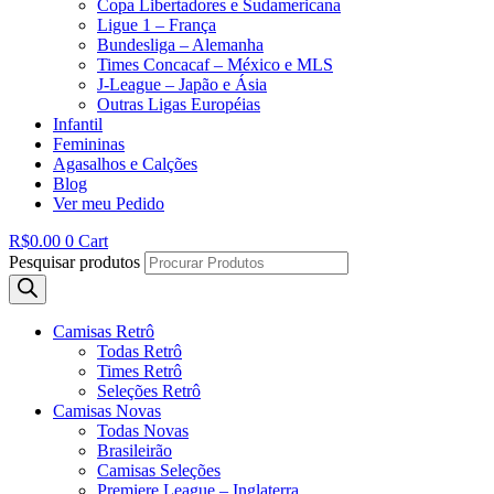
Copa Libertadores e Sudamericana
Ligue 1 – França
Bundesliga – Alemanha
Times Concacaf – México e MLS
J-League – Japão e Ásia
Outras Ligas Européias
Infantil
Femininas
Agasalhos e Calções
Blog
Ver meu Pedido
R$
0.00
0
Cart
Pesquisar produtos
Camisas Retrô
Todas Retrô
Times Retrô
Seleções Retrô
Camisas Novas
Todas Novas
Brasileirão
Camisas Seleções
Premiere League – Inglaterra