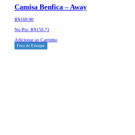
Camisa Benfica – Away
R$
169.90
No Pix:
R$
159.71
Adicionar ao Carrinho
Fora de Estoque