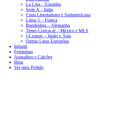
La Liga – Espanha
Serie A – Italia
Copa Libertadores e Sudamericana
Ligue 1 – França
Bundesliga – Alemanha
Times Concacaf – México e MLS
J-League – Japão e Ásia
Outras Ligas Européias
Infantil
Femininas
Agasalhos e Calções
Blog
Ver meu Pedido