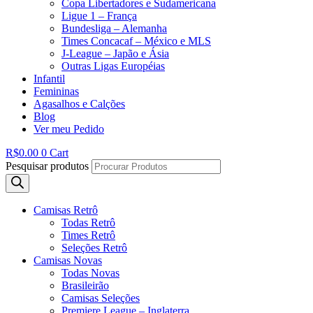
Copa Libertadores e Sudamericana
Ligue 1 – França
Bundesliga – Alemanha
Times Concacaf – México e MLS
J-League – Japão e Ásia
Outras Ligas Européias
Infantil
Femininas
Agasalhos e Calções
Blog
Ver meu Pedido
R$
0.00
0
Cart
Pesquisar produtos
Camisas Retrô
Todas Retrô
Times Retrô
Seleções Retrô
Camisas Novas
Todas Novas
Brasileirão
Camisas Seleções
Premiere League – Inglaterra