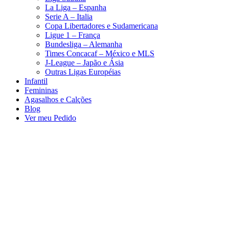
La Liga – Espanha
Serie A – Italia
Copa Libertadores e Sudamericana
Ligue 1 – França
Bundesliga – Alemanha
Times Concacaf – México e MLS
J-League – Japão e Ásia
Outras Ligas Européias
Infantil
Femininas
Agasalhos e Calções
Blog
Ver meu Pedido