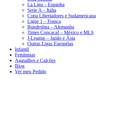
La Liga – Espanha
Serie A – Italia
Copa Libertadores e Sudamericana
Ligue 1 – França
Bundesliga – Alemanha
Times Concacaf – México e MLS
J-League – Japão e Ásia
Outras Ligas Européias
Infantil
Femininas
Agasalhos e Calções
Blog
Ver meu Pedido