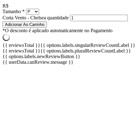
R$
Tamanho
*
Corta Vento - Chelsea quantidade
Adicionar Ao Carrinho
*O desconto é aplicado automaticamente no Pagamento
{{ reviewsTotal }}
{{ options.labels.singularReviewCountLabel }}
{{ reviewsTotal }}
{{ options.labels.pluralReviewCountLabel }}
{{ options.labels.newReviewButton }}
{{ userData.canReview.message }}