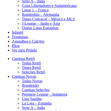
Serie A – Italia
Copa Libertadores e Sudamericana
Ligue 1 – França
Bundesliga – Alemanha
Times Concacaf – México e MLS
J-League – Japão e Ásia
Outras Ligas Européias
Infantil
Femininas
Agasalhos e Calções
Blog
Ver meu Pedido
Camisas Retrô
Todas Retrô
Times Retrô
Seleções Retrô
Camisas Novas
Todas Novas
Brasileirão
Camisas Seleções
Premiere League – Inglaterra
Liga Saudita
La Liga – Espanha
Serie A – Italia