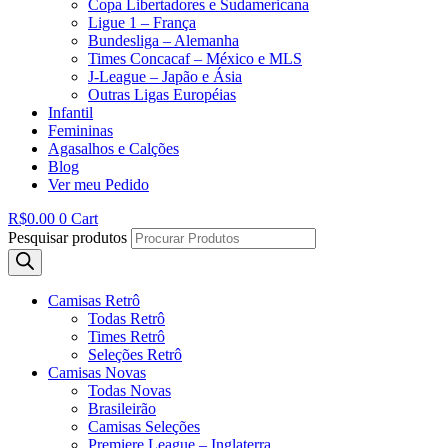
Copa Libertadores e Sudamericana
Ligue 1 – França
Bundesliga – Alemanha
Times Concacaf – México e MLS
J-League – Japão e Ásia
Outras Ligas Européias
Infantil
Femininas
Agasalhos e Calções
Blog
Ver meu Pedido
R$
0.00
0
Cart
Pesquisar produtos
Camisas Retrô
Todas Retrô
Times Retrô
Seleções Retrô
Camisas Novas
Todas Novas
Brasileirão
Camisas Seleções
Premiere League – Inglaterra