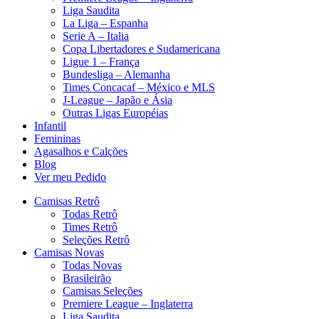
Liga Saudita
La Liga – Espanha
Serie A – Italia
Copa Libertadores e Sudamericana
Ligue 1 – França
Bundesliga – Alemanha
Times Concacaf – México e MLS
J-League – Japão e Ásia
Outras Ligas Européias
Infantil
Femininas
Agasalhos e Calções
Blog
Ver meu Pedido
Camisas Retrô
Todas Retrô
Times Retrô
Seleções Retrô
Camisas Novas
Todas Novas
Brasileirão
Camisas Seleções
Premiere League – Inglaterra
Liga Saudita