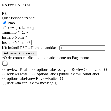
No Pix:
R$
173.81
R$
Quer Personalizar?
*
Não
Sim
[+R$20.00]
Tamanho
*
Insira o Nome
*
Insira o Número
*
Kit Infantil PSG - Home quantidade
Adicionar Ao Carrinho
*O desconto é aplicado automaticamente no Pagamento
{{ reviewsTotal }}
{{ options.labels.singularReviewCountLabel }}
{{ reviewsTotal }}
{{ options.labels.pluralReviewCountLabel }}
{{ options.labels.newReviewButton }}
{{ userData.canReview.message }}