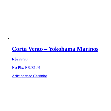
Corta Vento – Yokohama Marinos
R$
299.90
No Pix:
R$
281.91
Adicionar ao Carrinho