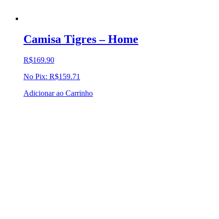
Camisa Tigres – Home
R$
169.90
No Pix:
R$
159.71
Adicionar ao Carrinho