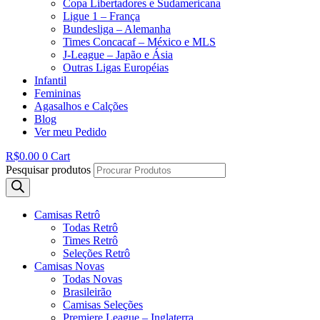
Copa Libertadores e Sudamericana
Ligue 1 – França
Bundesliga – Alemanha
Times Concacaf – México e MLS
J-League – Japão e Ásia
Outras Ligas Européias
Infantil
Femininas
Agasalhos e Calções
Blog
Ver meu Pedido
R$
0.00
0
Cart
Pesquisar produtos
Camisas Retrô
Todas Retrô
Times Retrô
Seleções Retrô
Camisas Novas
Todas Novas
Brasileirão
Camisas Seleções
Premiere League – Inglaterra