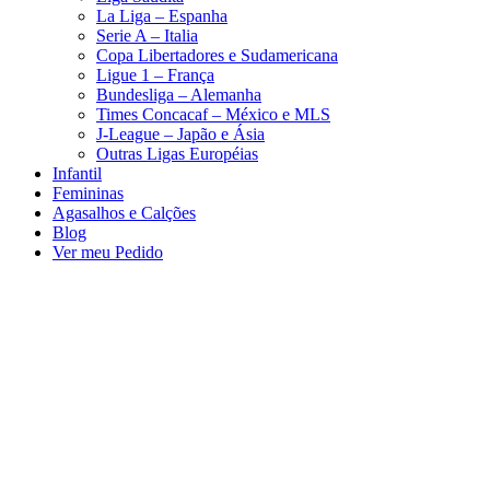
La Liga – Espanha
Serie A – Italia
Copa Libertadores e Sudamericana
Ligue 1 – França
Bundesliga – Alemanha
Times Concacaf – México e MLS
J-League – Japão e Ásia
Outras Ligas Européias
Infantil
Femininas
Agasalhos e Calções
Blog
Ver meu Pedido