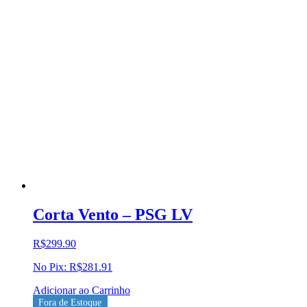
Corta Vento – PSG LV
R$
299.90
No Pix:
R$
281.91
Adicionar ao Carrinho
Fora de Estoque