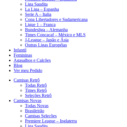
Liga Saudita
La Liga – Espanha
Serie A – Italia
Copa Libertadores e Sudamericana
Ligue 1 – França
Bundesliga – Alemanha
Times Concacaf – México e MLS
J-League – Japão e Ásia
Outras Ligas Européias
Infantil
Femininas
Agasalhos e Calções
Blog
Ver meu Pedido
Camisas Retrô
Todas Retrô
Times Retrô
Seleções Retrô
Camisas Novas
Todas Novas
Brasileirão
Camisas Seleções
Premiere League – Inglaterra
Liga Saudita