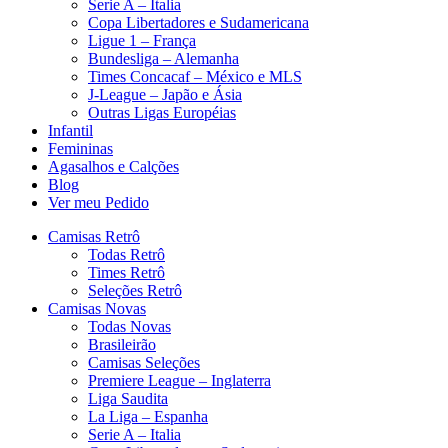
Serie A – Italia
Copa Libertadores e Sudamericana
Ligue 1 – França
Bundesliga – Alemanha
Times Concacaf – México e MLS
J-League – Japão e Ásia
Outras Ligas Européias
Infantil
Femininas
Agasalhos e Calções
Blog
Ver meu Pedido
Camisas Retrô
Todas Retrô
Times Retrô
Seleções Retrô
Camisas Novas
Todas Novas
Brasileirão
Camisas Seleções
Premiere League – Inglaterra
Liga Saudita
La Liga – Espanha
Serie A – Italia