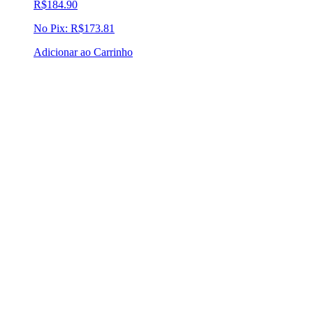
R$
184.90
No Pix:
R$
173.81
Adicionar ao Carrinho