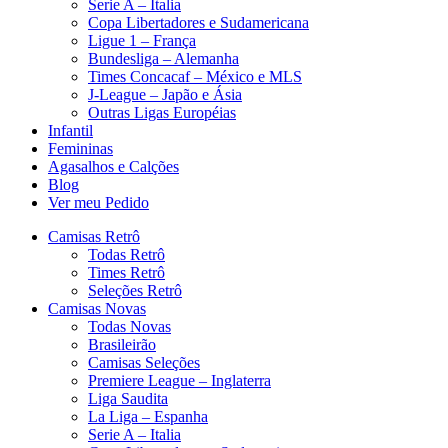
Serie A – Italia
Copa Libertadores e Sudamericana
Ligue 1 – França
Bundesliga – Alemanha
Times Concacaf – México e MLS
J-League – Japão e Ásia
Outras Ligas Européias
Infantil
Femininas
Agasalhos e Calções
Blog
Ver meu Pedido
Camisas Retrô
Todas Retrô
Times Retrô
Seleções Retrô
Camisas Novas
Todas Novas
Brasileirão
Camisas Seleções
Premiere League – Inglaterra
Liga Saudita
La Liga – Espanha
Serie A – Italia