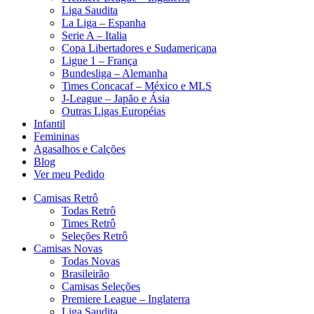
Liga Saudita
La Liga – Espanha
Serie A – Italia
Copa Libertadores e Sudamericana
Ligue 1 – França
Bundesliga – Alemanha
Times Concacaf – México e MLS
J-League – Japão e Ásia
Outras Ligas Européias
Infantil
Femininas
Agasalhos e Calções
Blog
Ver meu Pedido
Camisas Retrô
Todas Retrô
Times Retrô
Seleções Retrô
Camisas Novas
Todas Novas
Brasileirão
Camisas Seleções
Premiere League – Inglaterra
Liga Saudita