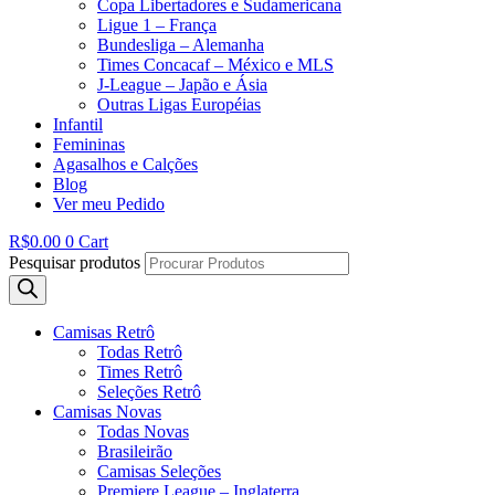
Copa Libertadores e Sudamericana
Ligue 1 – França
Bundesliga – Alemanha
Times Concacaf – México e MLS
J-League – Japão e Ásia
Outras Ligas Européias
Infantil
Femininas
Agasalhos e Calções
Blog
Ver meu Pedido
R$
0.00
0
Cart
Pesquisar produtos
Camisas Retrô
Todas Retrô
Times Retrô
Seleções Retrô
Camisas Novas
Todas Novas
Brasileirão
Camisas Seleções
Premiere League – Inglaterra