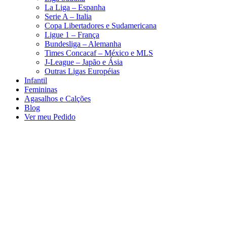
La Liga – Espanha
Serie A – Italia
Copa Libertadores e Sudamericana
Ligue 1 – França
Bundesliga – Alemanha
Times Concacaf – México e MLS
J-League – Japão e Ásia
Outras Ligas Européias
Infantil
Femininas
Agasalhos e Calções
Blog
Ver meu Pedido