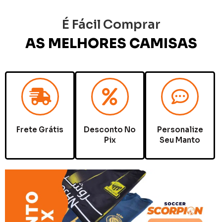
É Fácil Comprar
AS MELHORES CAMISAS
Frete Grátis
Desconto No
Personalize
Pix
Seu Manto