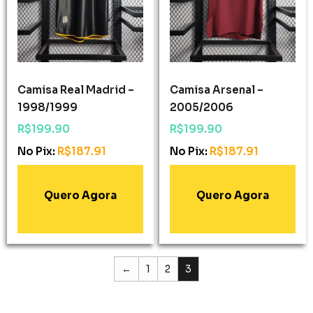
Camisa Real Madrid –
Camisa Arsenal –
1998/1999
2005/2006
R$
199.90
R$
199.90
No Pix:
R$
187.91
No Pix:
R$
187.91
Adicionar Ao
Adicionar Ao
Carrinho
Carrinho
←
1
2
3