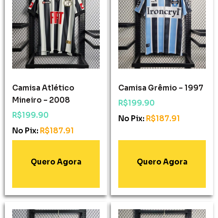
Camisa Atlético
Camisa Grêmio – 1997
Mineiro – 2008
R$
199.90
R$
199.90
No Pix:
R$
187.91
No Pix:
R$
187.91
Adicionar Ao
Adicionar Ao
Carrinho
Carrinho