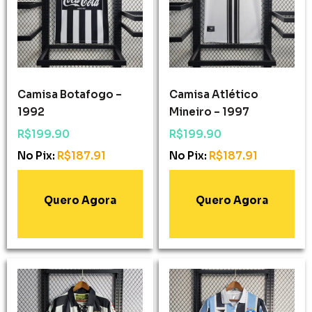
Camisa Botafogo –
Camisa Atlético
1992
Mineiro – 1997
R$
199.90
R$
199.90
No Pix:
R$
187.91
No Pix:
R$
187.91
Adicionar Ao
Adicionar Ao
Carrinho
Carrinho