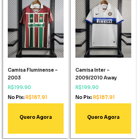
Camisa Fluminense –
Camisa Inter –
2003
2009/2010 Away
R$
199.90
R$
199.90
No Pix:
R$
187.91
No Pix:
R$
187.91
Adicionar Ao
Adicionar Ao
Carrinho
Carrinho