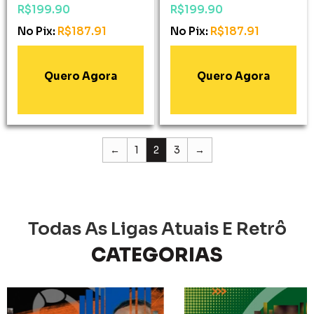
R$
199.90
R$
199.90
No Pix:
R$
187.91
No Pix:
R$
187.91
Adicionar Ao
Adicionar Ao
Carrinho
Carrinho
←
1
2
3
→
Todas As Ligas Atuais E Retrô
CATEGORIAS