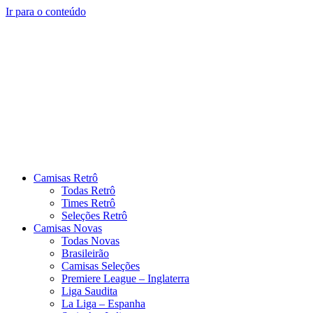
Fora de Estoque
Ir para o conteúdo
Camisas Retrô
Todas Retrô
Times Retrô
Seleções Retrô
Camisas Novas
Todas Novas
Brasileirão
Camisas Seleções
Premiere League – Inglaterra
Liga Saudita
La Liga – Espanha