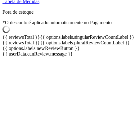
Tabela de Medidas
Fora de estoque
*O desconto é aplicado automaticamente no Pagamento
{{ reviewsTotal }}
{{ options.labels.singularReviewCountLabel }}
{{ reviewsTotal }}
{{ options.labels.pluralReviewCountLabel }}
{{ options.labels.newReviewButton }}
{{ userData.canReview.message }}