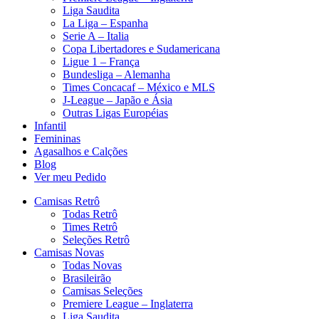
Liga Saudita
La Liga – Espanha
Serie A – Italia
Copa Libertadores e Sudamericana
Ligue 1 – França
Bundesliga – Alemanha
Times Concacaf – México e MLS
J-League – Japão e Ásia
Outras Ligas Européias
Infantil
Femininas
Agasalhos e Calções
Blog
Ver meu Pedido
Camisas Retrô
Todas Retrô
Times Retrô
Seleções Retrô
Camisas Novas
Todas Novas
Brasileirão
Camisas Seleções
Premiere League – Inglaterra
Liga Saudita