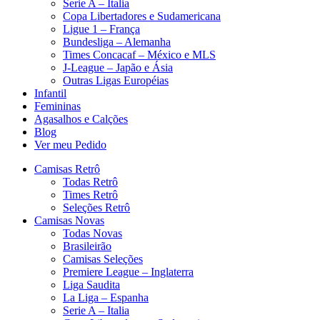
Serie A – Italia
Copa Libertadores e Sudamericana
Ligue 1 – França
Bundesliga – Alemanha
Times Concacaf – México e MLS
J-League – Japão e Ásia
Outras Ligas Européias
Infantil
Femininas
Agasalhos e Calções
Blog
Ver meu Pedido
Camisas Retrô
Todas Retrô
Times Retrô
Seleções Retrô
Camisas Novas
Todas Novas
Brasileirão
Camisas Seleções
Premiere League – Inglaterra
Liga Saudita
La Liga – Espanha
Serie A – Italia