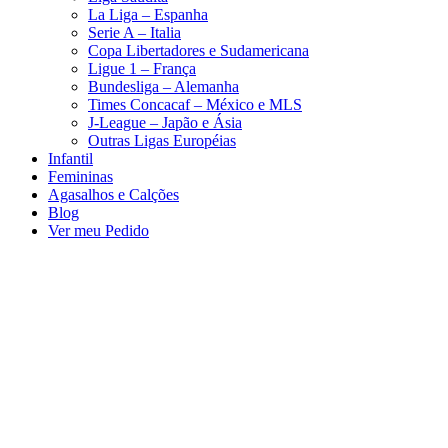
La Liga – Espanha
Serie A – Italia
Copa Libertadores e Sudamericana
Ligue 1 – França
Bundesliga – Alemanha
Times Concacaf – México e MLS
J-League – Japão e Ásia
Outras Ligas Européias
Infantil
Femininas
Agasalhos e Calções
Blog
Ver meu Pedido