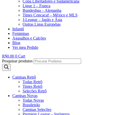
Copa Libertadores e Sudamericana
Ligue 1 – França
Bundesliga – Alemanha
Times Concacaf – México e MLS
J-League – Japão e Ásia
Outras Ligas Européias
Infantil
Femininas
Agasalhos e Calções
Blog
Ver meu Pedido
R$
0.00
0
Cart
Pesquisar produtos
Camisas Retrô
Todas Retrô
Times Retrô
Seleções Retrô
Camisas Novas
Todas Novas
Brasileirão
Camisas Seleções
Premiere League – Inglaterra