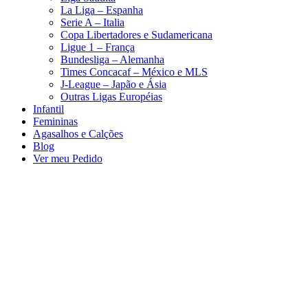
La Liga – Espanha
Serie A – Italia
Copa Libertadores e Sudamericana
Ligue 1 – França
Bundesliga – Alemanha
Times Concacaf – México e MLS
J-League – Japão e Ásia
Outras Ligas Européias
Infantil
Femininas
Agasalhos e Calções
Blog
Ver meu Pedido