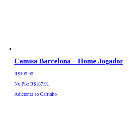
Camisa Barcelona – Home Jogador
R$
199.90
No Pix:
R$
187.91
Adicionar ao Carrinho