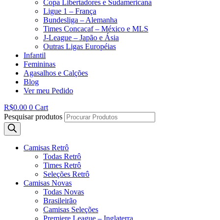
Copa Libertadores e Sudamericana
Ligue 1 – França
Bundesliga – Alemanha
Times Concacaf – México e MLS
J-League – Japão e Ásia
Outras Ligas Européias
Infantil
Femininas
Agasalhos e Calções
Blog
Ver meu Pedido
R$
0.00
0
Cart
Pesquisar produtos
Camisas Retrô
Todas Retrô
Times Retrô
Seleções Retrô
Camisas Novas
Todas Novas
Brasileirão
Camisas Seleções
Premiere League – Inglaterra