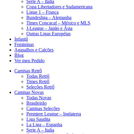
Serie A – Italia
Copa Libertadores e Sudamericana
Ligue 1 – França
Bundesliga – Alemanha
Times Concacaf – México e MLS
J-League – Japão e Ásia
Outras Ligas Européias
Infantil
Femininas
Agasalhos e Calções
Blog
Ver meu Pedido
Camisas Retrô
Todas Retrô
Times Retrô
Seleções Retrô
Camisas Novas
Todas Novas
Brasileirão
Camisas Seleções
Premiere League – Inglaterra
Liga Saudita
La Liga – Espanha
Serie A – Italia