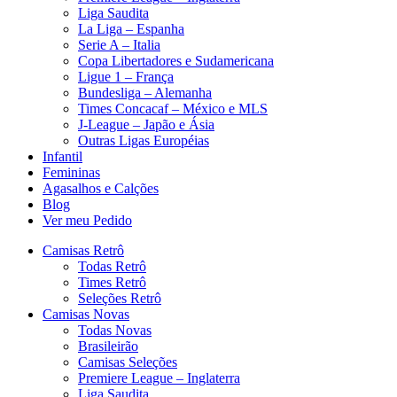
Liga Saudita
La Liga – Espanha
Serie A – Italia
Copa Libertadores e Sudamericana
Ligue 1 – França
Bundesliga – Alemanha
Times Concacaf – México e MLS
J-League – Japão e Ásia
Outras Ligas Européias
Infantil
Femininas
Agasalhos e Calções
Blog
Ver meu Pedido
Camisas Retrô
Todas Retrô
Times Retrô
Seleções Retrô
Camisas Novas
Todas Novas
Brasileirão
Camisas Seleções
Premiere League – Inglaterra
Liga Saudita