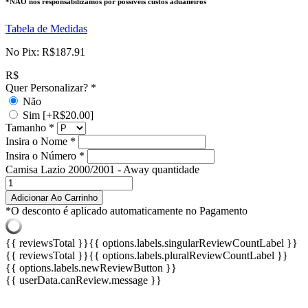
*NÃO nos responsabilizamos por possíveis custos aduaneiros
Tabela de Medidas
No Pix:
R$
187.91
R$
Quer Personalizar?
*
Não
Sim
[+R$20.00]
Tamanho
*
Insira o Nome
*
Insira o Número
*
Camisa Lazio 2000/2001 - Away quantidade
Adicionar Ao Carrinho
*O desconto é aplicado automaticamente no Pagamento
{{ reviewsTotal }}
{{ options.labels.singularReviewCountLabel }}
{{ reviewsTotal }}
{{ options.labels.pluralReviewCountLabel }}
{{ options.labels.newReviewButton }}
{{ userData.canReview.message }}