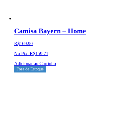
Camisa Bayern – Home
R$
169.90
No Pix:
R$
159.71
Adicionar ao Carrinho
Fora de Estoque