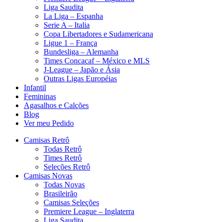
Liga Saudita
La Liga – Espanha
Serie A – Italia
Copa Libertadores e Sudamericana
Ligue 1 – França
Bundesliga – Alemanha
Times Concacaf – México e MLS
J-League – Japão e Ásia
Outras Ligas Européias
Infantil
Femininas
Agasalhos e Calções
Blog
Ver meu Pedido
Camisas Retrô
Todas Retrô
Times Retrô
Seleções Retrô
Camisas Novas
Todas Novas
Brasileirão
Camisas Seleções
Premiere League – Inglaterra
Liga Saudita