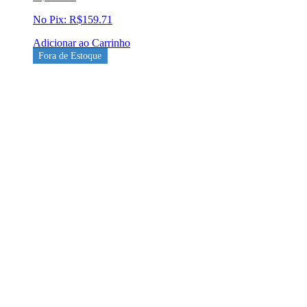
No Pix:
R$
159.71
Adicionar ao Carrinho
Fora de Estoque