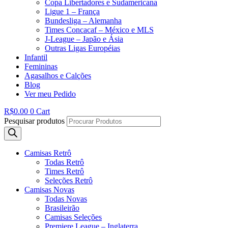
Copa Libertadores e Sudamericana
Ligue 1 – França
Bundesliga – Alemanha
Times Concacaf – México e MLS
J-League – Japão e Ásia
Outras Ligas Européias
Infantil
Femininas
Agasalhos e Calções
Blog
Ver meu Pedido
R$
0.00
0
Cart
Pesquisar produtos
Camisas Retrô
Todas Retrô
Times Retrô
Seleções Retrô
Camisas Novas
Todas Novas
Brasileirão
Camisas Seleções
Premiere League – Inglaterra