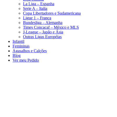
La Liga – Espanha
Serie A – Italia
Copa Libertadores e Sudamericana
Ligue 1 – França
Bundesliga – Alemanha
Times Concacaf – México e MLS
J-League – Japão e Ásia
Outras Ligas Européias
Infantil
Femininas
Agasalhos e Calções
Blog
Ver meu Pedido