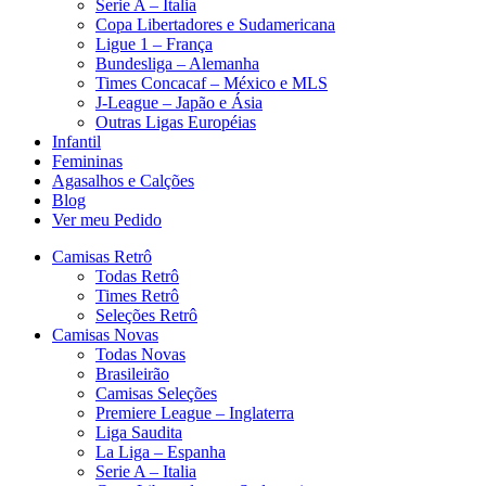
Serie A – Italia
Copa Libertadores e Sudamericana
Ligue 1 – França
Bundesliga – Alemanha
Times Concacaf – México e MLS
J-League – Japão e Ásia
Outras Ligas Européias
Infantil
Femininas
Agasalhos e Calções
Blog
Ver meu Pedido
Camisas Retrô
Todas Retrô
Times Retrô
Seleções Retrô
Camisas Novas
Todas Novas
Brasileirão
Camisas Seleções
Premiere League – Inglaterra
Liga Saudita
La Liga – Espanha
Serie A – Italia