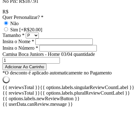
No Pix:
R$
187.91
R$
Quer Personalizar?
*
Não
Sim
[+R$20.00]
Tamanho
*
Insira o Nome
*
Insira o Número
*
Camisa Boca Juniors - Home 03/04 quantidade
Adicionar Ao Carrinho
*O desconto é aplicado automaticamente no Pagamento
{{ reviewsTotal }}
{{ options.labels.singularReviewCountLabel }}
{{ reviewsTotal }}
{{ options.labels.pluralReviewCountLabel }}
{{ options.labels.newReviewButton }}
{{ userData.canReview.message }}