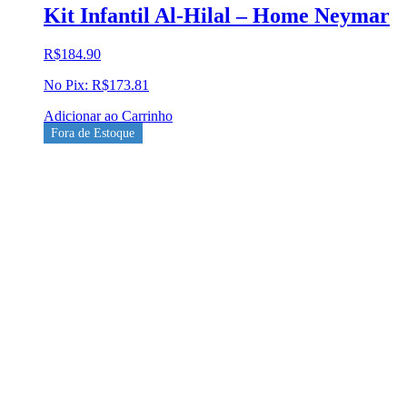
Kit Infantil Al-Hilal – Home Neymar
R$
184.90
No Pix:
R$
173.81
Adicionar ao Carrinho
Fora de Estoque