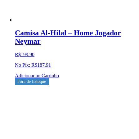
Camisa Al-Hilal – Home Jogador
Neymar
R$
199.90
No Pix:
R$
187.91
Adicionar ao Carrinho
Fora de Estoque