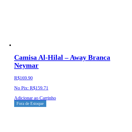
Camisa Al-Hilal – Away Branca
Neymar
R$
169.90
No Pix:
R$
159.71
Adicionar ao Carrinho
Fora de Estoque