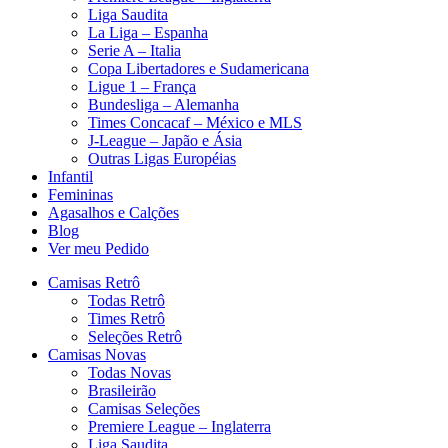
Liga Saudita
La Liga – Espanha
Serie A – Italia
Copa Libertadores e Sudamericana
Ligue 1 – França
Bundesliga – Alemanha
Times Concacaf – México e MLS
J-League – Japão e Ásia
Outras Ligas Européias
Infantil
Femininas
Agasalhos e Calções
Blog
Ver meu Pedido
Camisas Retrô
Todas Retrô
Times Retrô
Seleções Retrô
Camisas Novas
Todas Novas
Brasileirão
Camisas Seleções
Premiere League – Inglaterra
Liga Saudita