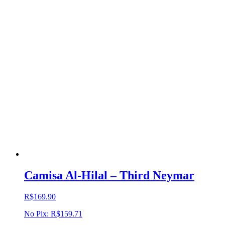
Camisa Al-Hilal – Third Neymar
R$
169.90
No Pix:
R$
159.71