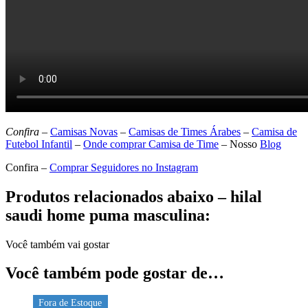
Confira –
Camisas Novas
–
Camisas de Times Árabes
–
Camisa de
Futebol Infantil
–
Onde comprar Camisa de Time
–
Nosso
Blog
Confira –
Comprar Seguidores no Instagram
Produtos relacionados abaixo – hilal
saudi home puma masculina:
Você também vai gostar
Você também pode gostar de…
Fora de Estoque