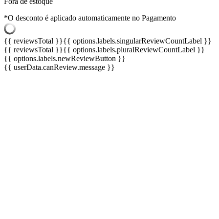
Fora de estoque
*O desconto é aplicado automaticamente no Pagamento
{{ reviewsTotal }}
{{ options.labels.singularReviewCountLabel }}
{{ reviewsTotal }}
{{ options.labels.pluralReviewCountLabel }}
{{ options.labels.newReviewButton }}
{{ userData.canReview.message }}