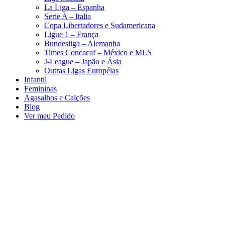
La Liga – Espanha
Serie A – Italia
Copa Libertadores e Sudamericana
Ligue 1 – França
Bundesliga – Alemanha
Times Concacaf – México e MLS
J-League – Japão e Ásia
Outras Ligas Européias
Infantil
Femininas
Agasalhos e Calções
Blog
Ver meu Pedido