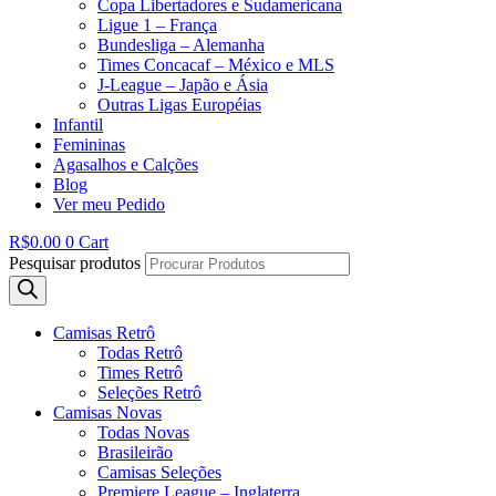
Copa Libertadores e Sudamericana
Ligue 1 – França
Bundesliga – Alemanha
Times Concacaf – México e MLS
J-League – Japão e Ásia
Outras Ligas Européias
Infantil
Femininas
Agasalhos e Calções
Blog
Ver meu Pedido
R$
0.00
0
Cart
Pesquisar produtos
Camisas Retrô
Todas Retrô
Times Retrô
Seleções Retrô
Camisas Novas
Todas Novas
Brasileirão
Camisas Seleções
Premiere League – Inglaterra