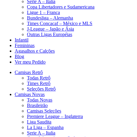
Serie A – Italia
Copa Libertadores e Sudamericana
Ligue 1 – França
Bundesliga – Alemanha
Times Concacaf – México e MLS
J-League – Japão e Ásia
Outras Ligas Européias
Infantil
Femininas
Agasalhos e Calções
Blog
Ver meu Pedido
Camisas Retrô
Todas Retrô
Times Retrô
Seleções Retrô
Camisas Novas
Todas Novas
Brasileirão
Camisas Seleções
Premiere League – Inglaterra
Liga Saudita
La Liga – Espanha
Serie A – Italia