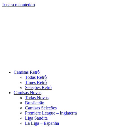
Fora de Estoque
Ir para o conteúdo
Camisas Retrô
Todas Retrô
Times Retrô
Seleções Retrô
Camisas Novas
Todas Novas
Brasileirão
Camisas Seleções
Premiere League – Inglaterra
Liga Saudita
La Liga – Espanha